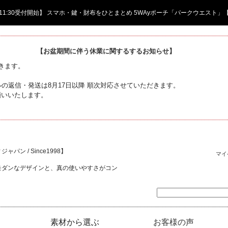
日 11:30受付開始】 スマホ・鍵・財布をひとまとめ 5WAyポーチ「パークウエスト」
【お盆期間に伴う休業に関するするお知らせ】
頂きます。
の返信・発送は8月17日以降 順次対応させていただきます。
願いいたします。
ャパン / Since1998】
マイ
モダンなデザインと、真の使いやすさがコン
素材から選ぶ
お客様の声