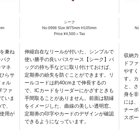
シーク
mm
No.0998 Size.W75mm H105mm
No
Price.¥4,500＋Tax
を兼ね
伸縮自在なリールが付いた、シンプルで
収納力
ンパク
使い勝手の良いパスケース【シーク】バ
ドファ
子マネ
ッグの持ち手などに取り付けておけば、
やすく
ひらサ
定期券の紛失を防ぐことができます。リ
す。カ
フォル
ールコードは約40cmまで伸長するの
と、さ
字ファ
で、ICカードをリーダーにかざすときも
身を非
ていま
手間取ることがありません。前面は額縁
には、
ので、
をイメージした、曲線の美しい透明窓。
ナーポ
使用が
定期券の印字やカードのデザインが確認
スポー
できるようになっています。