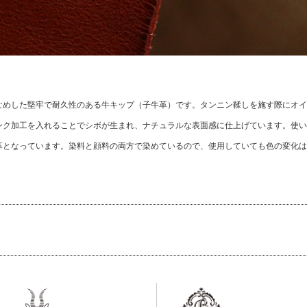
なめした堅牢で耐久性のある牛キップ（子牛革）です。タンニン鞣しを施す際にオイ
ンク加工を入れることでシボが生まれ、ナチュラルな表面感に仕上げています。使い
革となっています。染料と顔料の両方で染めているので、使用していても色の変化は