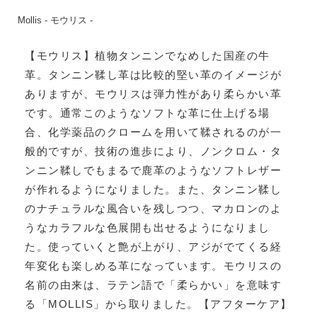
Mollis - モウリス -
【モウリス】植物タンニンでなめした国産の牛
革。タンニン鞣し革は比較的堅い革のイメージが
ありますが、モウリスは弾力性があり柔らかい革
です。通常このようなソフトな革に仕上げる場
合、化学薬品のクロームを用いて鞣されるのが一
般的ですが、技術の進歩により、ノンクロム・タ
ンニン鞣しでもまるで鹿革のようなソフトレザー
が作れるようになりました。また、タンニン鞣し
のナチュラルな風合いを残しつつ、マカロンのよ
うなカラフルな色展開も出せるようになりまし
た。使っていくと艶が上がり、アジがでてくる経
年変化も楽しめる革になっています。モウリスの
名前の由来は、ラテン語で「柔らかい」を意味す
る「MOLLIS」から取りました。【アフターケア】