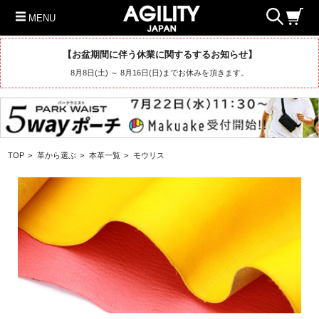
MENU
【お盆期間に伴う休業に関するするお知らせ】
8月8日(土) ～ 8月16日(日)までお休みを頂きます。
TOP
>
革から選ぶ
>
本革一覧
>
モウリス