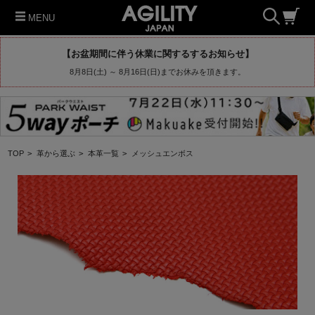
MENU
【お盆期間に伴う休業に関するするお知らせ】
8月8日(土) ～ 8月16日(日)までお休みを頂きます。
TOP
>
革から選ぶ
>
本革一覧
>
メッシュエンボス