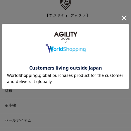
東京の下町、日暮里にある工房。プロが使用するツールバッグを作る事
から始まった【Agility】。
プロが認める使い勝手の良さと、熟練した鞄職人の技術力を日常生活
に…と言う思いから生まれたプロダクト【Affa】。
「スマートな外出」をデザインするAffaは、毎日の外出が快適に、そし
て楽しくなるような、 アイデアにあふれた商品を、一つ一つ丁寧に作
り続けています。
バッグ
財布
革小物
セールアイテム