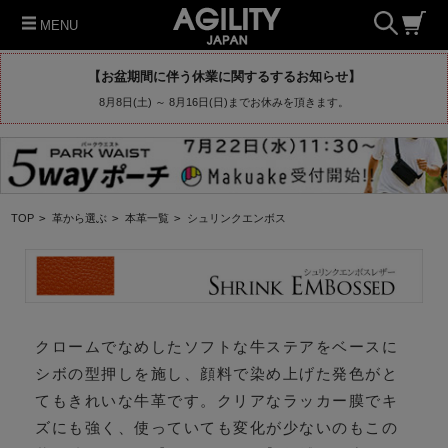
MENU
【お盆期間に伴う休業に関するするお知らせ】
8月8日(土) ～ 8月16日(日)までお休みを頂きます。
TOP
>
革から選ぶ
>
本革一覧
>
シュリンクエンボス
クロームでなめしたソフトな牛ステアをベースに
シボの型押しを施し、顔料で染め上げた発色がと
てもきれいな牛革です。クリアなラッカー膜でキ
ズにも強く、使っていても変化が少ないのもこの