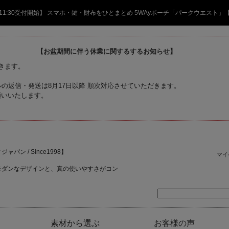
日 11:30受付開始】 スマホ・鍵・財布をひとまとめ 5WAyポーチ「パークウエスト」
【お盆期間に伴う休業に関するするお知らせ】
頂きます。
の返信・発送は8月17日以降 順次対応させていただきます。
願いいたします。
ャパン / Since1998】
マイ
モダンなデザインと、真の使いやすさがコン
素材から選ぶ
お客様の声