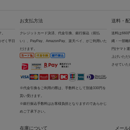
お支払方法
送料・配
す。
クレジットカード決済、代金引換、銀行振込（前払
送料は66
のぞく平日
い）、PayPay、AmazonPay、楽天ペイ、がご利用いた
縄・一部離島
だけます。
円(ヤマト運
上げいただ
させていた
※代金引換をご利用の際は、手数料として別途330円を
貰い受けます。
※銀行振込手数料はお客様負担となりますのであらかじ
めご了承下さい。
在庫について
メール