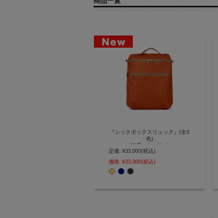
商品一覧
『シックボックスリュック』(全3
色)
軽量ソフトヌメ
定価:
¥33,000
(税込)
A4ファイルや13インチPCが収ま
価格:
¥33,000
(税込)
るコンパクトな軽量リュックサッ
ク【AGILITY affa(アジリティ ア
ッファ)】(1032)