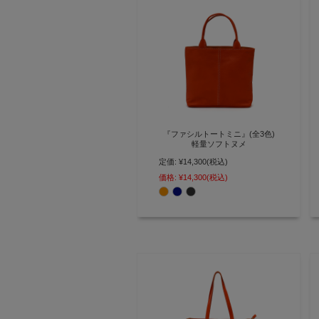
『ファシルトートミニ』(全3色)
軽量ソフトヌメ
定価:
¥14,300
(税込)
可愛いサイズのシンプルなレザー
トート 本革 牛革 サブバッグ ミニ
価格:
¥14,300
(税込)
トート 日本製【AGILITY affa(ア
ジリティ アッファ)】(1018)