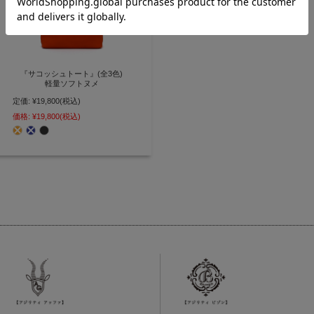
『サコッシュトート』(全3色)
軽量ソフトヌメ
定価:
¥19,800
(税込)
縦型でシャープなミニサイズ A5
サイズ対応のコンパクトレザート
価格:
¥19,800
(税込)
ート【AGILITY affa(アジリティ
アッファ)】(0785)