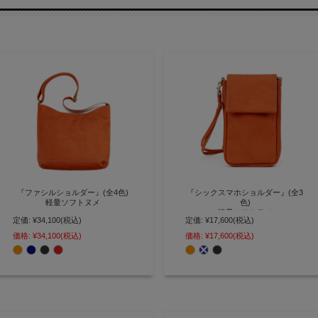
『ファシルショルダー』(全4色)
『シックスマホショルダー』(全3
軽量ソフトヌメ
色)
軽量ソフトヌメ
定価:
¥34,100
(税込)
定価:
¥17,600
(税込)
A4サイズ対応 シンプルフォルム
で使いやすい本革ショルダーバッ
身軽に外出できる軽量レザーのス
価格:
¥34,100
(税込)
価格:
¥17,600
(税込)
グ【AGILITY affa(アジリティ ア
マホショルダー【AGILITY affa(ア
ッファ)】(1011)
ジリティ アッファ)】(1031)