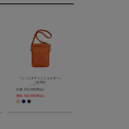
『シックタテミニショルダー』
(全3色)
軽量ソフトヌメ
定価:
¥22,000
(税込)
スタイルアップをかなえる縦型の
価格:
¥22,000
(税込)
シンプル軽量ミニショルダー
【AGILITY affa(アジリティ アッ
ファ)】(1030)