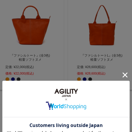
『ファシルトート』(全3色)
『ファシルトートL』(全3色)
軽量ソフトヌメ
軽量ソフトヌメ
定価:
¥22,000
(税込)
定価:
¥28,600
(税込)
ぽってりフォルムのシンプルなレ
A4サイズ対応 シンプルなレザー
ザートート ランチトート サブバ
トートファスナー付き 本革 牛革
価格:
¥22,000
(税込)
価格:
¥28,600
(税込)
ッグ【AGILITY affa(アジリティ
ファスナー付き 日本製【AGILITY
アッファ)】(1008)
affa(アジリティ アッファ)】
(1009)