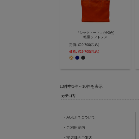
『シックトート』(全3色)
軽量ソフトヌメ
定価:
¥29,700
(税込)
ショッパーからインスピレーショ
ンを得た ファスナー付きレザート
価格:
¥29,700
(税込)
ート【AGILITY affa(アジリティア
ッファ)】(0834)
10件中1件～10件を表示
カテゴリ
・AGILITYについて
・ご利用案内
・実店舗のご案内