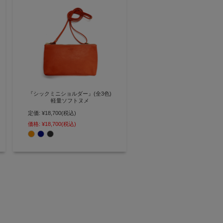
『シックミニショルダー』(全3色)
軽量ソフトヌメ
定価:
¥18,700
(税込)
普段使いに丁度いい 長財布が入る
横型ミニショルダー【AGILITY
価格:
¥18,700
(税込)
affa(アジリティアッファ)】(0835)