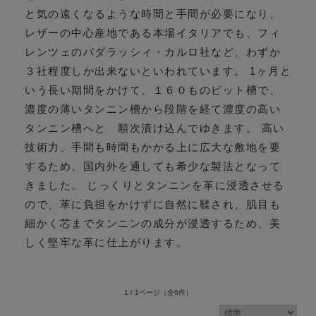
と気の遠くなるような時間と手間が必要になり、
レザーの中心産地である本場イタリアでも、フィ
レンツェのバダラッシィ・カルロ社など、わずか
３社程度しか出来ないといわれています。 1ヶ月と
いう長い期間をかけて、１６０ものピット槽で、
濃度の薄いタンニン槽から段階を経て濃度の高い
タンニン槽へと 順次漬け込んでゆきます。 高い
技術力、手間も時間もかかる上に広大な敷地を要
するため、国内外を通しても希少な製法となって
きました。 じっくりとタンニンを革に浸透させる
ので、革に負担をかけずに自然に鞣され、肌目も
細かく芯までタンニンの成分が浸透するため、美
しく堅牢な革に仕上がります。
1 / 1ページ
（全6件）