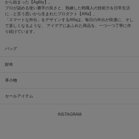
から始まった【Agility】。
プロが認める使い勝手の良さと、熟練した鞄職人の技術力を日常生活
に…と言う思いから生まれたプロダクト【Affa】。
「スマートな外出」をデザインするAffaは、毎日の外出が快適に、そし
て楽しくなるような、 アイデアにあふれた商品を、一つ一つ丁寧に作
り続けています。
バッグ
財布
革小物
セールアイテム
INSTAGRAM