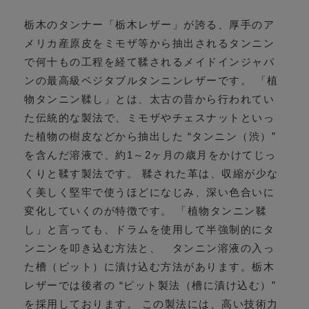
栃木のタンナー「栃木レザー」が誇る、厚手のア
メリカ産原皮をミモザ等から抽出されるタンニン
で何十もの工程を経て鞣されるメイドインジャパ
ンの最高級ベジタブルタンニンレザーです。 「植
物タンニン鞣し」とは、太古の昔から行われてい
た伝統的な製法で、ミモザやチェスナットといっ
た植物の樹皮などから抽出した “タンニン（渋）”
を含んだ溶液で、約1～2ヶ月の歳月をかけてじっ
くりと鞣す製法です。 鞣された革は、収縮が少な
く美しく堅牢で使うほどになじみ、深い色合いに
変化していくのが特徴です。 「植物タンニン鞣
し」と言っても、ドラムを使用して半強制的にタ
ンニンを叩き込む方法と、 タンニン溶液の入っ
た槽（ピット）に漬け込む方法があります。栃木
レザーでは後者の “ピット製法（槽に漬け込む）”
を採用しております。 この製法には、高い技術力