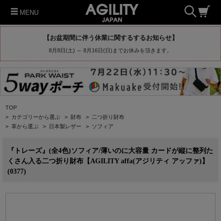
MENU
【お盆期間に伴う休業に関するするお知らせ】
8月8日(土) ～ 8月16日(日)までお休みを頂きます。
TOP
>
カテゴリーから選ぶ
>
財布
>
二つ折り財布
>
革から選ぶ
>
日本製レザー
>
ソフィア
『トレーズ』(全4色)ソフィア/薄いのに大容量 カードが縦に整列た
くさん入る二つ折り財布【AGILITY affa(アジリティ アッファ)】
(0377)