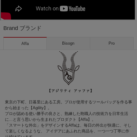
Brand ブランド
Bisogn
Pro
Affa
東京の下町、日暮里にある工房。プロが使用するツールバッグを作る事
から始まった【Agility】。
プロが認める使い勝手の良さと、熟練した鞄職人の技術力を日常生活
に…と言う思いから生まれたプロダクト【Affa】。
「スマートな外出」をデザインするAffaは、毎日の外出が快適に、そし
て楽しくなるような、 アイデアにあふれた商品を、一つ一つ丁寧に作
り続けています。