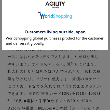
自のカードスリットの構造を採用しており、カード
の出し入れをしやすくするために、斜めのカッティ
ングにしています。 小銭入れはオープンタイプ。取
り出しやすくするために中央上部に浅めに取り付け
ました。 本体ファスナーを閉じた状態なら振っても
他のスペースに飛び出さないように、小銭入れの高
さを微調節しました。 小銭入れと本体壁の間のスペ
ースにはお札が2つ折りで入ります。札が取り出し
やすいよう、サイドのマチを1ヵ所外しています。
札入れの仕切りは札をはさんで入れたり、お札の種
類を分けたり、フリーに使えます。外側のポケット
にはICカードなどを入れておけばそのままタッチが
できます。 ※想定容量カード13枚/小銭10～15枚/札
5～10枚 ■素材：牛革/■サイズ：W13 × H10 ×
D2(cm)/■重量：約105g/■日本製【カードがたくさ