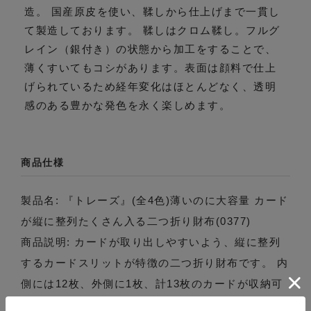
造。 国産原皮を使い、鞣しから仕上げまで一貫し
て製造しております。 鞣しはクロム鞣し。フルグ
レイン（銀付き）の状態から加工をすることで、
薄くすいてもコシがあります。表面は顔料で仕上
げられているため経年変化はほとんどなく、透明
感のある豊かな発色を永く楽しめます。
商品仕様
製品名: 『トレーズ』(全4色)薄いのに大容量 カード
が縦に整列たくさん入る二つ折り財布(0377)
商品説明: カードが取り出しやすいよう、縦に整列
するカードスリットが特徴の二つ折り財布です。 内
側には12枚、外側に1枚、計13枚のカードが収納可
能。 多収納ながら厚みを最小限に抑えるために、独