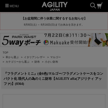
MENU
【お盆期間に伴う休業に関するするお知らせ】
8月8日(土) ～ 8月16日(日)までお休みを頂きます。
TOP
>
革から選ぶ
>
イタリアンレザー
>
マルゴー
>
カテゴリーから選ぶ
>
財布
>
小さい財布
『フラグメントミニ』(全6色)マルゴー/フラグメントケースをコン
パクト化 現代人の為のミニ財布【AGILITY affa(アジリティ アッ
ファ)】(0364)