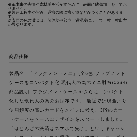
※革本来の表情や素材感を活かすために、表面に防傷加工をしてお
りません。
※製造工程中や保管、運搬の際に擦り痕などがつくことがありま
す。
※表面の色の濃淡は、個体差や部位、温湿度によって一枚一枚出方
が異なります。
商品仕様
製品名: 『フラグメントミニ』(全6色)フラグメント
ケースをコンパクト化 現代人の為のミニ財布(0364)
商品説明: フラグメントケースをさらにコンパクト
化した現代人の為のお財布です。 最近では現金より
使用頻度の高いカードをメインに考え、3段のカー
ドケースをベースにデザインをスタートしました。
「ほとんどの決済はスマホで完了」というキャッシ