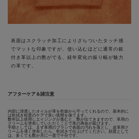
表面はスクラッチ加工によりざらついたタッチ感
でマットな印象ですが、使い込むほどに通常の銀
付き革以上の艶がでる、経年変化の振り幅が魅力
の革です。
アフターケア＆諸注意
内部に浸透したオイルが革を乾燥から守ってくれるので、基本的に
は乾拭き程度のケアで良い状態を保てます。
数年以上使用しエイジングが進むと、艶が出てきますので、革用の
クリームを塗布していただくことで革の寿命が延びます。
手順としては、まず革用のブラシで表面の汚れを落とし、皮革用ク
リームを薄く塗布したら、乾拭きで仕上げてください。頻度として
は、多くても数か月に一度で十分です。