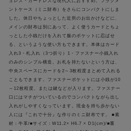
ュレス・カードレスな現代人におすすめ。フラグメ
ントケース（ミニ財布）をさらにコンパクトにしま
した。休日やちょっとした近所のお出かけなどに、
メインの財布は別にあって、よく使うカードとちょ
っとした小銭だけを入れて服のポケットに忍ばせ
る、というような使い方もできます。本体はカード
入れ3・札入れ（3つ折り）1・ファスナー小銭入れ
のみのシンプル構造。お札を持たないという方は、
中央スペースにカードを2～3枚程度まとめて入れる
こともできます。ファスナーポケットには小銭が10
～12枚程度、または鍵などが入ります。ファスナー
口にはマチがついているのでコンパクトながら出し
入れがしやすくなっています。現金を持ち歩かない
人には『これで十分』な作りのミニ財布です。 ■素
材：牛革/■サイズ：W11.2× H6.7 × D1(cm)/■重