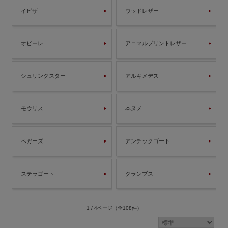
イビザ
ウッドレザー
オビーレ
アニマルプリントレザー
シュリンクスター
アルキメデス
モウリス
本ヌメ
ペガーズ
アンチックゴート
ステラゴート
クランブス
1 / 4ページ
（全108件）