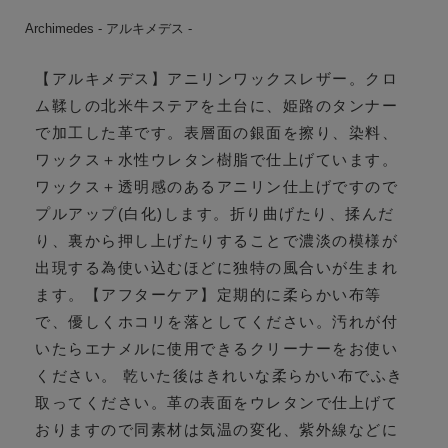
Archimedes - アルキメデス -
【アルキメデス】アニリンワックスレザー。クロ
ム鞣しの北米牛ステアを土台に、姫路のタンナー
で加工した革です。表層面の銀面を擦り、染料、
ワックス＋水性ウレタン樹脂で仕上げています。
ワックス＋透明感のあるアニリン仕上げですので
プルアップ(白化)します。折り曲げたり、揉んだ
り、裏から押し上げたりすることで濃淡の模様が
出現する為使い込むほどに独特の風合いが生まれ
ます。【アフターケア】定期的に柔らかい布等
で、優しくホコリを落としてください。汚れが付
いたらエナメルに使用できるクリーナーをお使い
ください。 乾いた後はきれいな柔らかい布でふき
取ってください。革の表面をウレタンで仕上げて
おりますので同素材は気温の変化、紫外線などに