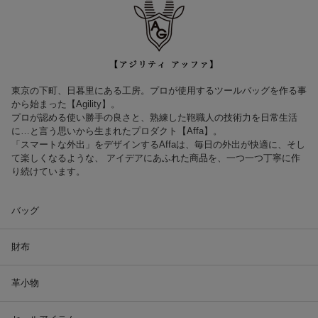
東京の下町、日暮里にある工房。プロが使用するツールバッグを作る事
から始まった【Agility】。
プロが認める使い勝手の良さと、熟練した鞄職人の技術力を日常生活
に…と言う思いから生まれたプロダクト【Affa】。
「スマートな外出」をデザインするAffaは、毎日の外出が快適に、そし
て楽しくなるような、 アイデアにあふれた商品を、一つ一つ丁寧に作
り続けています。
バッグ
財布
革小物