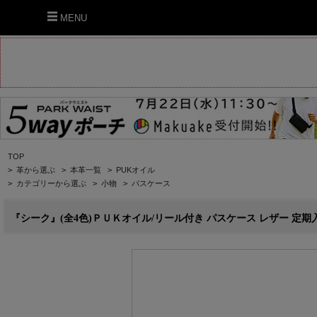
MENU
TOP
>
革から選ぶ
>
本革一覧
>
PUKオイル
>
カテゴリーから選ぶ
>
小物
>
パスケース
『シーク』(全4色)ＰＵＫオイル/リール付き パスケース レザー 定期入れ IC