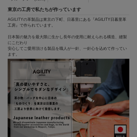
東京の工房で私たちが作っています
AGILITYの革製品は東京の下町、日暮里にある『
AGILITY日暮里革
工房
』で作られています。
日本製の魅力を最大限に生かし長年の使用に耐えられる構造、縫製
にこだわり
安心してご愛用頂ける製品を職人が一針、一針心を込めて作ってい
ます。