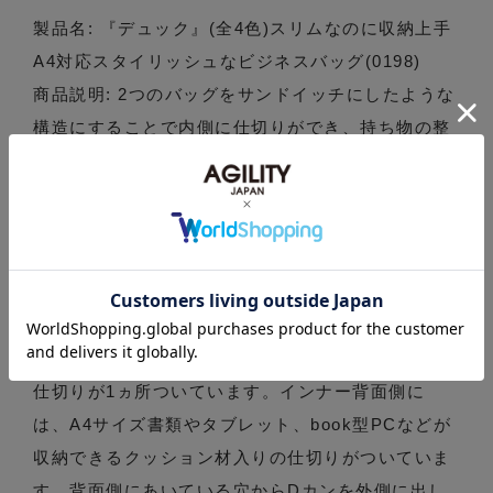
製品名: 『デュック』(全4色)スリムなのに収納上手
A4対応スタイリッシュなビジネスバッグ(0198)
商品説明: 2つのバッグをサンドイッチにしたような
構造にすることで内側に仕切りができ、持ち物の整
理整頓がしやすいようにデザインにしました。A4サ
イズのスリムなビジネスバッグです。一見シンプル
な外見ですが、本体を開けると大きく3つの部屋に
分かれています。財布などの貴重品が入るファスナ
ーポケットが中央仕切りになり前後の部屋に分かれ
ます。インナー前側にはカード入れやキーケースな
どが入る小分けポケットが3ヵ所と、ペンをさせる
仕切りが1ヵ所ついています。インナー背面側に
は、A4サイズ書類やタブレット、book型PCなどが
収納できるクッション材入りの仕切りがついていま
す。背面側にあいている穴からDカンを外側に出し