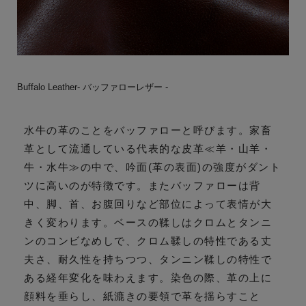
Buffalo Leather- バッファローレザー -
水牛の革のことをバッファローと呼びます。家畜
革として流通している代表的な皮革≪羊・山羊・
牛・水牛≫の中で、吟面(革の表面)の強度がダント
ツに高いのが特徴です。またバッファローは背
中、脚、首、お腹回りなど部位によって表情が大
きく変わります。ベースの鞣しはクロムとタンニ
ンのコンビなめしで、クロム鞣しの特性である丈
夫さ、耐久性を持ちつつ、タンニン鞣しの特性で
ある経年変化を味わえます。染色の際、革の上に
顔料を垂らし、紙漉きの要領で革を揺らすこと