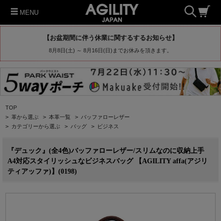
MENU
【お盆期間に伴う休業に関するするお知らせ】
8月8日(土) ～ 8月16日(日)までお休みを頂きます。
TOP
>
革から選ぶ
>
本革一覧
>
バッファローレザー
>
カテゴリーから選ぶ
>
バッグ
>
ビジネス
『デュック』(全4色)バッファローレザー/スリムなのに収納上手
A4対応スタイリッシュなビジネスバッグ 【AGILITY affa(アジリ
ティアッファ)】(0198)