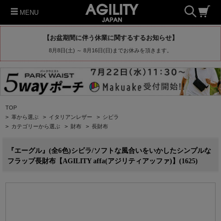
MENU
【お盆期間に伴う休業に関するするお知らせ】
8月8日(土) ～ 8月16日(日)までお休みを頂きます。
TOP
>
革から選ぶ
>
イタリアンレザー
>
シビラ
>
カテゴリーから選ぶ
>
財布
>
長財布
『エーグル』(全6色)シビラ/ソフトな風合いをいかしたシンプルな
フラップ長財布【AGILITY affa(アジリティアッファ)】(1625)