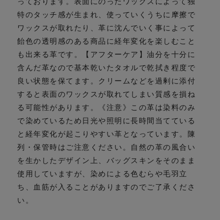
っております。表面にのったワックスによって独
特のタッチ感が生まれ、使っていくうちに摩擦で
ワックスが取れたり、革に沈んでいく事によって
飴色の透明感のある商品に経年変化を楽しむこと
も出来る革です。【アフターケア】油分を十分に
含んだ革なので基本乾いたタオルで乾拭き程度で
良い状態を保てます。クリームなどを過剰に添付
すると表面のワックスが取れてしまい質感を損ね
る可能性があります。《注意》この革は染料のみ
で染めているため日光や照明に長時間当てている
と経年変化が起こりやすい革となっています。陳
列・保管時はご注意ください。自然の革の風合い
を生かしたデザイン上、バッグスキンをそのまま
使用していますが、染めによる色むらや毛羽立
ち、血筋が入ることがありますのでご了承くださ
い。