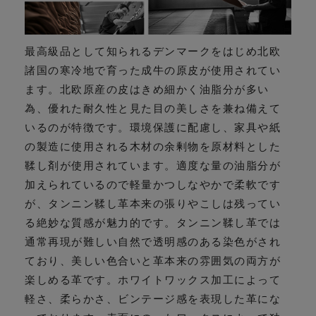
最高級品として知られるデンマークをはじめ北欧
諸国の寒冷地で育った成牛の原皮が使用されてい
ます。北欧原産の皮はきめ細かく油脂分が多い
為、優れた耐久性と見た目の美しさを兼ね備えて
いるのが特徴です。環境保護に配慮し、家具や紙
の製造に使用される木材の余剰物を原材料とした
鞣し剤が使用されています。適度な量の油脂分が
加えられているので軽量かつしなやかで柔軟です
が、タンニン鞣し革本来の張りやこしは残ってい
る絶妙な質感が魅力的です。タンニン鞣し革では
通常再現が難しい自然で透明感のある染色がされ
ており、美しい色合いと革本来の雰囲気の両方が
楽しめる革です。ホワイトワックス加工によって
軽さ、柔らかさ、ビンテージ感を表現した革にな