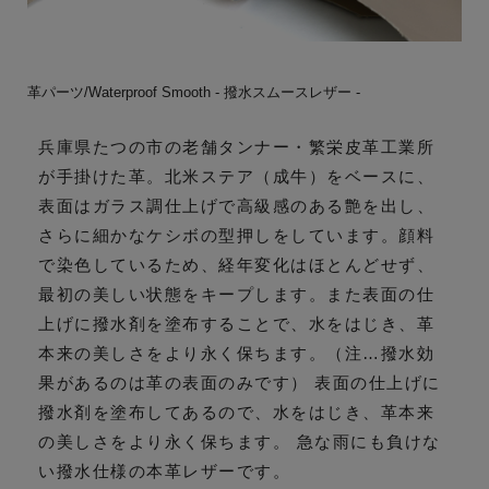
革パーツ/Waterproof Smooth - 撥水スムースレザー -
兵庫県たつの市の老舗タンナー・繁栄皮革工業所
が手掛けた革。北米ステア（成牛）をベースに、
表面はガラス調仕上げで高級感のある艶を出し、
さらに細かなケシボの型押しをしています。顔料
で染色しているため、経年変化はほとんどせず、
最初の美しい状態をキープします。また表面の仕
上げに撥水剤を塗布することで、水をはじき、革
本来の美しさをより永く保ちます。（注…撥水効
果があるのは革の表面のみです） 表面の仕上げに
撥水剤を塗布してあるので、水をはじき、革本来
の美しさをより永く保ちます。 急な雨にも負けな
い撥水仕様の本革レザーです。