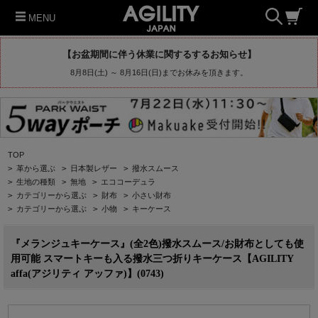
MENU
【お盆期間に伴う休業に関するするお知らせ】
8月8日(土) ～ 8月16日(日)までお休みを頂きます。
TOP
>
革から選ぶ
>
日本製レザー
>
撥水スムース
>
生地の種類
>
無地
>
エココーデュラ
>
カテゴリーから選ぶ
>
財布
>
小さい財布
>
カテゴリーから選ぶ
>
小物
>
キーケース
『メランジュキーケース』(全2色)撥水スムース/お財布としても使
用可能 スマートキーも入る撥水三つ折りキーケース【AGILITY
affa(アジリティ アッファ)】(0743)