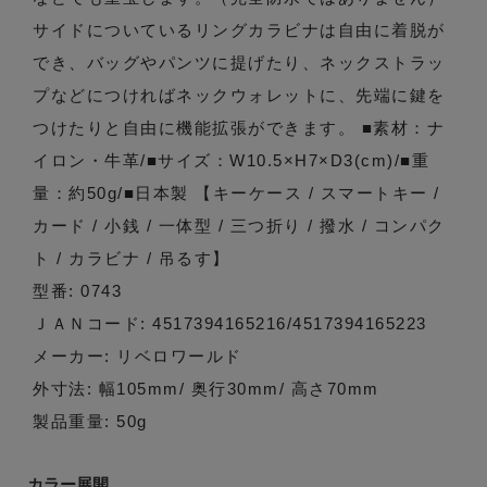
サイドについているリングカラビナは自由に着脱が
でき、バッグやパンツに提げたり、ネックストラッ
プなどにつければネックウォレットに、先端に鍵を
つけたりと自由に機能拡張ができます。 ■素材：ナ
イロン・牛革/■サイズ：W10.5×H7×D3(cm)/■重
量：約50g/■日本製 【キーケース / スマートキー /
カード / 小銭 / 一体型 / 三つ折り / 撥水 / コンパク
ト / カラビナ / 吊るす】
型番: 0743
ＪＡＮコード: 4517394165216/4517394165223
メーカー: リベロワールド
外寸法: 幅105mm/ 奥行30mm/ 高さ70mm
製品重量: 50g
カラー展開