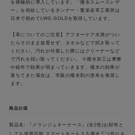
を積極的に導入しています。「撥水スムースレザ
ー」を供給しているタンナー・繁栄皮革工業所は
日本で初めてLWG GOLDを取得しています。
【革についてのご注意】アフターケア水滴がつい
たらそのまま放置せず、タオルなどで拭き取って
ください。汚れが付着した際にはクリーナーなど
で汚れを拭い取ってください。 ※撥水加工は摩擦
や経年で効果が弱まっていきます。撥水の効果が
落ちてきた場合は、市販の撥水剤の塗布を推奨し
ます。
商品仕様
製品名: 『メランジュキーケース』(全2色)お財布と
しても使用可能 スマートキーも入る撥水三つ折りキ