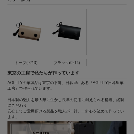
トープ(9213）
ブラック(9214)
東京の工房で私たちが作っています
AGILITYの革製品は東京の下町、日暮里にある『
AGILITY日暮里革
工房
』で作られています。
日本製の魅力を最大限に生かし長年の使用に耐えられる構造、縫製
にこだわり
安心してご愛用頂ける製品を職人が一針、一針心を込めて作ってい
ます。