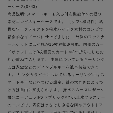
ーケース(0743)
商品説明: スマートキーも入る財布機能付きの撥水
素材コンビのキーケースです。 【タフ×機能性】武
骨なワークテイストを撥水ハイテク素材のコンビで
都会的なイメージに仕上げました。 外側のファスナ
ーポケットには小銭が15枚程収納可能、内側のカー
ドポケットには3枚程度のカードや3つ折りにしたお
札が重ねて入ります。 本体についているキーリング
には家鍵などのディンプルキーを数本装着できま
す。 リングカラビナについているキーリングにはス
マートキーなどをつける設定、鍵の大きさによりつ
け方は自由に変えられます。 撥水スムースレザー×
撥水コーデュラ®ファブリック×YKK止水ファスナー
のコンビで、表面は水をはじき急な雨やアウトドア
などでも重宝します。（完全防水ではありません）