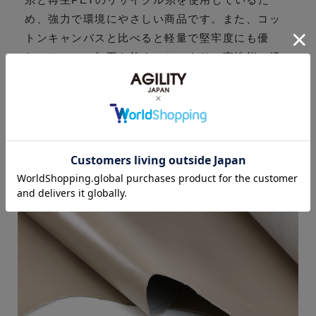
め、強力で環境にやさしい商品です。また、コッ
トンキャンバスと比べると軽量で堅牢度にも優
れ、テフロン加工を施すことにより、高性能の撥
水、防汚機能があります。
CORDUARA®(コーデュラ®)は、耐久性に優れた
ファブリックに対するインビスタ(INVISTA)社の商
標登録です。