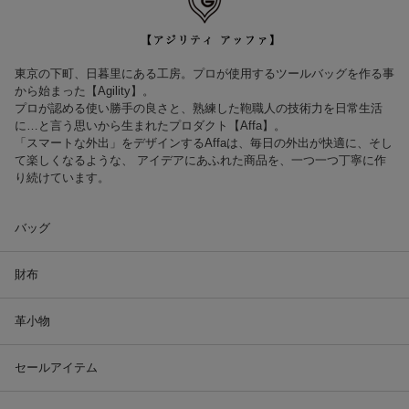
東京の下町、日暮里にある工房。プロが使用するツールバッグを作る事
から始まった【Agility】。
プロが認める使い勝手の良さと、熟練した鞄職人の技術力を日常生活
に…と言う思いから生まれたプロダクト【Affa】。
「スマートな外出」をデザインするAffaは、毎日の外出が快適に、そし
て楽しくなるような、 アイデアにあふれた商品を、一つ一つ丁寧に作
り続けています。
バッグ
財布
革小物
セールアイテム