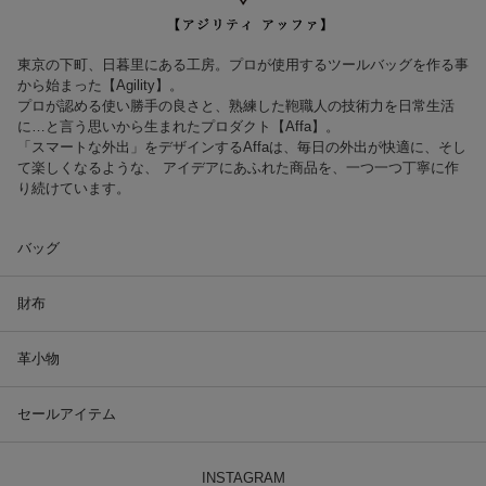
東京の下町、日暮里にある工房。プロが使用するツールバッグを作る事
から始まった【Agility】。
プロが認める使い勝手の良さと、熟練した鞄職人の技術力を日常生活
に…と言う思いから生まれたプロダクト【Affa】。
「スマートな外出」をデザインするAffaは、毎日の外出が快適に、そし
て楽しくなるような、 アイデアにあふれた商品を、一つ一つ丁寧に作
り続けています。
バッグ
財布
革小物
セールアイテム
INSTAGRAM