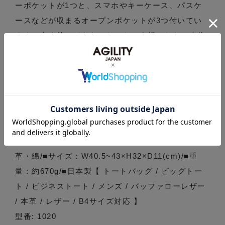
ーポケットが1つと、スマホやキーケース、パスケ
ースなどが収まるオープンポケットが3つ付いてい
ます。永く使ってもらいたいという想いから、本体
には耐久性に優れたバッファローレザーを使用。持
ち手部分には、ベルトなどにも使用される厚手の国
産牛ヌメ革を使用しました。キレイめにもカジュア
ルにも合わせやすいよう、シンプルなデザインにし
ています。持ち手を長めにデザインしてあるので、
厚着の季節でも楽に肩掛けできます。底面には汚れ
防止の底鋲が付いています。■素材：水牛革・牛
革・綿/■サイズ：W40.5~43×H32×D11(cm)/■重
量：約670g/■日本製【 トートバッグ / ビッグトー
ト / ビジネストート / メンズ / バッファローレザー
/ 本革 / レザー / B4サイズ対応 】
型番: 1020