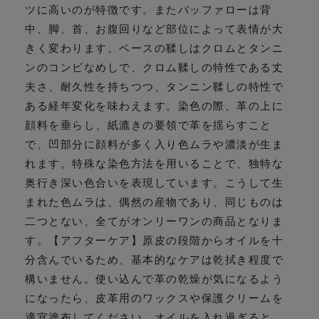
ツに高いのが特徴です。またバッファローは背
中、脚、首、お腹回りなど部位によって表情が大
きく変わります。ベースの鞣しはクロムとタンニ
ンのコンビなめしで、クロム鞣しの特性である丈
夫さ、耐久性を持ちつつ、タンニン鞣しの特性で
ある経年変化を味わえます。染色の際、革の上に
顔料を垂らし、紙漉きの要領で革を揺らすこと
で、凹部分に顔料が多く入り色ムラや濃淡が生ま
れます。特殊な染色方法を用いることで、独特な
奥行き深い色合いを表現しています。こうして生
まれた色ムラは、偶然の産物であり、同じものは
二つとない、全てがオンリーワンの商品となりま
す。【アフターケア】原皮の段階からオイルを十
分含んでいるため、基本的なケアは乾拭き程度で
構いません。使い込んで革の乾燥が気になるよう
になったら、皮革用のワックスや保護クリームを
適宜塗布してください。オイルを入れ過ぎると、