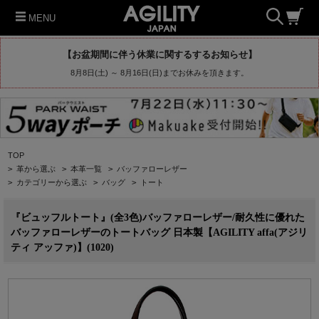
MENU
【お盆期間に伴う休業に関するするお知らせ】
8月8日(土) ～ 8月16日(日)までお休みを頂きます。
TOP
>
革から選ぶ
>
本革一覧
>
バッファローレザー
>
カテゴリーから選ぶ
>
バッグ
>
トート
『ビュッフルトート』(全3色)バッファローレザー/耐久性に優れた
バッファローレザーのトートバッグ 日本製【AGILITY affa(アジリ
ティ アッファ)】(1020)