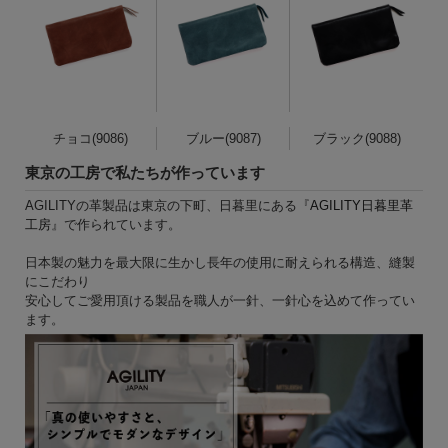
チョコ(9086)
ブルー(9087)
ブラック(9088)
東京の工房で私たちが作っています
AGILITYの革製品は東京の下町、日暮里にある『
AGILITY日暮里革
工房
』で作られています。
日本製の魅力を最大限に生かし長年の使用に耐えられる構造、縫製
にこだわり
安心してご愛用頂ける製品を職人が一針、一針心を込めて作ってい
ます。