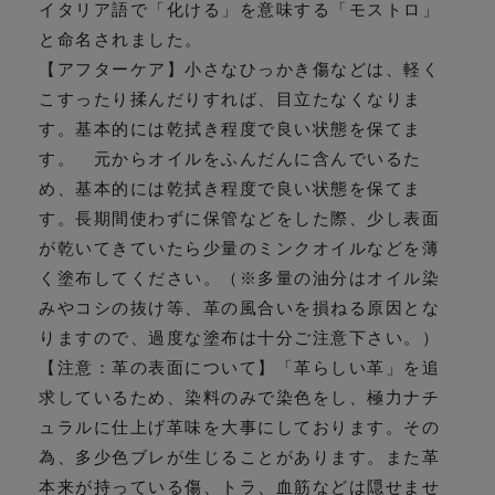
イタリア語で「化ける」を意味する「モストロ」
と命名されました。
【アフターケア】小さなひっかき傷などは、軽く
こすったり揉んだりすれば、目立たなくなりま
す。基本的には乾拭き程度で良い状態を保てま
す。 元からオイルをふんだんに含んでいるた
め、基本的には乾拭き程度で良い状態を保てま
す。長期間使わずに保管などをした際、少し表面
が乾いてきていたら少量のミンクオイルなどを薄
く塗布してください。（※多量の油分はオイル染
みやコシの抜け等、革の風合いを損ねる原因とな
りますので、過度な塗布は十分ご注意下さい。）
【注意：革の表面について】「革らしい革」を追
求しているため、染料のみで染色をし、極力ナチ
ュラルに仕上げ革味を大事にしております。その
為、多少色ブレが生じることがあります。また革
本来が持っている傷、トラ、血筋などは隠せませ