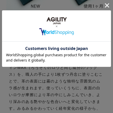
【モストロ】経年変化が楽しめるパラフィンWAX
レザー。植物タンニンで鞣した牛革をベースに、
姫路のタンナーにて染色・仕上げをしています。
染色時に獣脂と呼ばれる動物性のオイルをたっぷ
りと染み込ませることで、時間がたってもしっと
りとした風合いをキープします。仕上げにパラフ
ィンWAX（ろうそくのロウと同じ成分のワック
ス）を、職人の手により1枚ずつ丹念に塗りこむこ
とで、革の表面には霧のような独特な雰囲気のム
ラ感が生まれます。使っていくうちに、表面の白
いロウが摩擦により革の中にしみこんでいき、よ
り深みのある艶やかな色合いへと変化していきま
す。みるみるかわっていく経年変化の様子から、