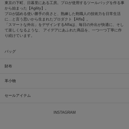
東京の下町、日暮里にある工房。プロが使用するツールバッグを作る事
から始まった【Agility】。
プロが認める使い勝手の良さと、熟練した鞄職人の技術力を日常生活
に…と言う思いから生まれたプロダクト【Affa】。
「スマートな外出」をデザインするAffaは、毎日の外出が快適に、そし
て楽しくなるような、 アイデアにあふれた商品を、一つ一つ丁寧に作
り続けています。
バッグ
財布
革小物
セールアイテム
INSTAGRAM