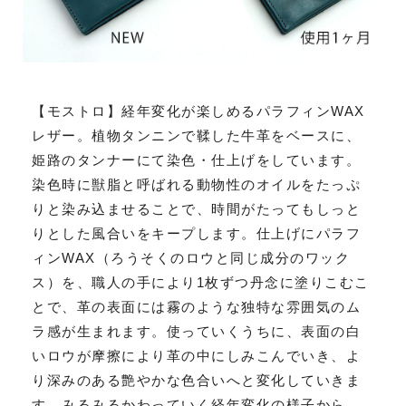
【モストロ】経年変化が楽しめるパラフィンWAX
レザー。植物タンニンで鞣した牛革をベースに、
姫路のタンナーにて染色・仕上げをしています。
染色時に獣脂と呼ばれる動物性のオイルをたっぷ
りと染み込ませることで、時間がたってもしっと
りとした風合いをキープします。仕上げにパラフ
ィンWAX（ろうそくのロウと同じ成分のワック
ス）を、職人の手により1枚ずつ丹念に塗りこむこ
とで、革の表面には霧のような独特な雰囲気のム
ラ感が生まれます。使っていくうちに、表面の白
いロウが摩擦により革の中にしみこんでいき、よ
り深みのある艶やかな色合いへと変化していきま
す。みるみるかわっていく経年変化の様子から、