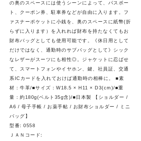
の奥のスペースには使うシーンによって、パスポー
ト、クーポン券、駐車券などが自由に入ります。フ
ァスナーポケットに小銭を、奥のスペースに紙幣(折
らずに入ります）を入れれば財布を持たなくてもお
財布バッグとしても使用可能です。《休日用として
だけではなく、通勤時のサブバッグとして》シック
なレザーがスーツにも相性◎。ジャケットに忍ばせ
て、スマートフォンやイヤホン、鍵、社員証、交通
系ICカードを入れておけば通勤時の相棒に。 ■素
材：牛革/■サイズ：W18.5 × H11 × D3(cm)/■重
量：約180g(ベルト35g含)/■日本製 【ショルダー /
A6 / 母子手帳 / お薬手帖 / お財布ショルダー / ミニ
バッグ】
型番: 0558
ＪＡＮコード: