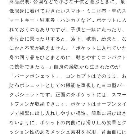
商品説明: 公園などで小さな子供と遊ぶときに、最
低限身に着けておきたいスマホ・ミニ財布・車のス
マートキー・駐車券・ハンカチなど…ポケットに入
れておくのもありですが、子供と一緒に走ったり、
滑り台に乗ったりすると、落下、破損、紛失と、な
にかと不安が絶えません。「ポケットに入れていた
身の回り品をひとまとめに、動きやすくコンパクト
に携帯できたら..」自身の経験から生まれたのが
「パークポシェット」。コンセプトはそのまま、お
財布ポシェットとしての機能を重視したヨコ型パー
クポシェットです。正面の外ポケットには、スマー
トフォンが収納できます。ポケットはオープンタイ
プで頻繁に出し入れしやすい構造。簡単に飛び出さ
ないように、ポケットの内側には滑り止め効果とク
ッション性のあるメッシュ素材を採用。背面側には