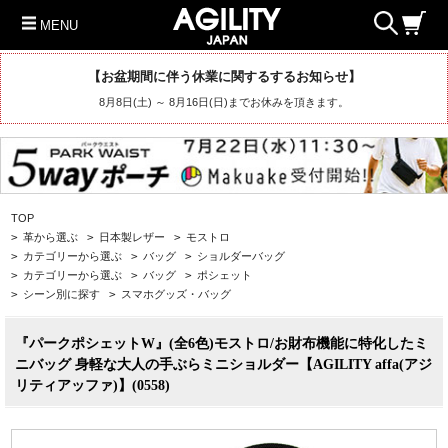
MENU
【お盆期間に伴う休業に関するするお知らせ】
8月8日(土) ～ 8月16日(日)までお休みを頂きます。
TOP
>
革から選ぶ
>
日本製レザー
>
モストロ
>
カテゴリーから選ぶ
>
バッグ
>
ショルダーバッグ
>
カテゴリーから選ぶ
>
バッグ
>
ポシェット
>
シーン別に探す
>
スマホグッズ・バッグ
『パークポシェットW』(全6色)モストロ/お財布機能に特化したミ
ニバッグ 身軽な大人の手ぶらミニショルダー【AGILITY affa(アジ
リティアッファ)】(0558)