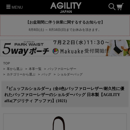
MENU
【お盆期間に伴う休業に関するするお知らせ】
8月8日(土) ～ 8月16日(日)までお休みを頂きます。
TOP
>
革から選ぶ
>
本革一覧
>
バッファローレザー
>
カテゴリーから選ぶ
>
バッグ
>
ショルダーバッグ
『ビュッフルショルダー』(全4色)バッファローレザー/耐久性に優
れたバッファローレザーのショルダーバッグ 日本製【AGILITY
affa(アジリティ アッファ)】(1021)