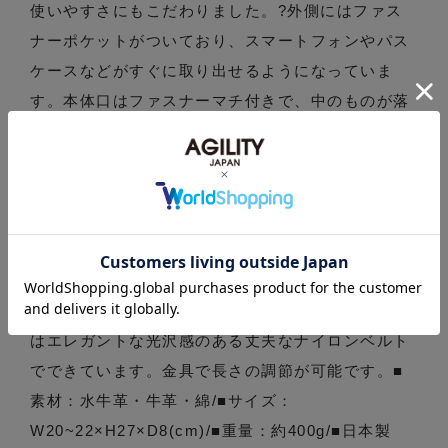
使いやすさにもこだわりました。?外側にはファス
ナーポケットがついており、スマートフォンやパス
ケースなどがすぐに取り出せるようになっていま
す。本体口はファスナーマチ付きで、中のものが落
ちる心配がありません。本体はA5サイズが収納でき
500mlのボトルや長財布が縦にすっぽり収まりま
す。インナー背面側にはファスナーポケットがつい
ておりパスポートなど貴重品を入れておくのに安心
です。インナー前面側には仕切られた小物用ポケッ
トが2つ付いており、キーケースやカードケースな
ど小物を入れておくのに便利です。ショルダー部分
はエレガントな光沢感のある丈夫なナイロンベルト
でできています。金具で長さの調節が可能です。■
素材：水牛革・牛革・綿/■サイズ：
W20~22×H27×D8(cm)/■重量：約400g/■日本製