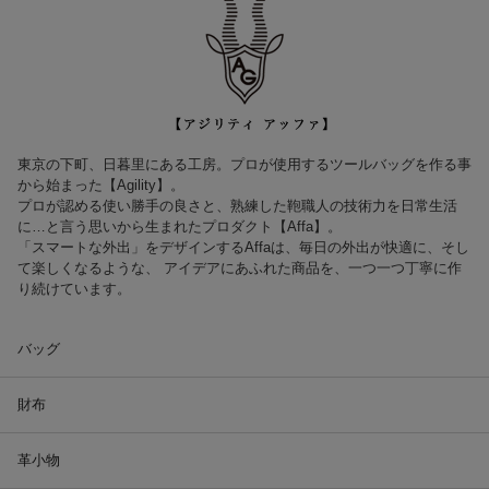
東京の下町、日暮里にある工房。プロが使用するツールバッグを作る事
から始まった【Agility】。
プロが認める使い勝手の良さと、熟練した鞄職人の技術力を日常生活
に…と言う思いから生まれたプロダクト【Affa】。
「スマートな外出」をデザインするAffaは、毎日の外出が快適に、そし
て楽しくなるような、 アイデアにあふれた商品を、一つ一つ丁寧に作
り続けています。
バッグ
財布
革小物