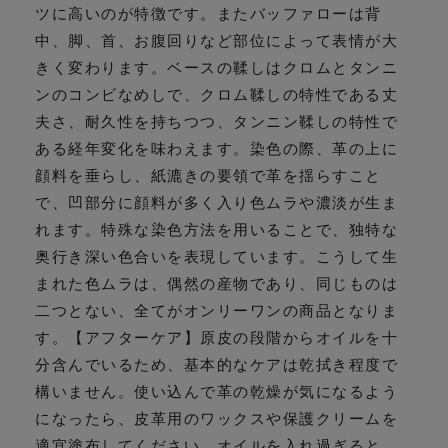
ツに高いのが特徴です。またバッファローは背
中、脚、首、お腹回りなど部位によって表情が大
きく変わります。ベースの鞣しはクロムとタンニ
ンのコンビなめしで、クロム鞣しの特性である丈
夫さ、耐久性を持ちつつ、タンニン鞣しの特性で
ある経年変化を味わえます。染色の際、革の上に
顔料を垂らし、紙漉きの要領で革を揺らすこと
で、凹部分に顔料が多く入り色ムラや濃淡が生ま
れます。特殊な染色方法を用いることで、独特な
奥行き深い色合いを表現しています。こうして生
まれた色ムラは、偶然の産物であり、同じものは
二つとない、全てがオンリーワンの商品となりま
す。【アフターケア】原皮の段階からオイルを十
分含んでいるため、基本的なケアは乾拭き程度で
構いません。使い込んで革の乾燥が気になるよう
になったら、皮革用のワックスや保護クリームを
適宜塗布してください。オイルを入れ過ぎると、