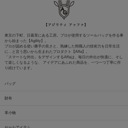
東京の下町、日暮里にある工房。プロが使用するツールバッグを作る事
から始まった【Agility】。
プロが認める使い勝手の良さと、熟練した鞄職人の技術力を日常生活
に…と言う思いから生まれたプロダクト【Affa】。
「スマートな外出」をデザインするAffaは、毎日の外出が快適に、そし
て楽しくなるような、 アイデアにあふれた商品を、一つ一つ丁寧に作
り続けています。
バッグ
財布
革小物
セールアイテム