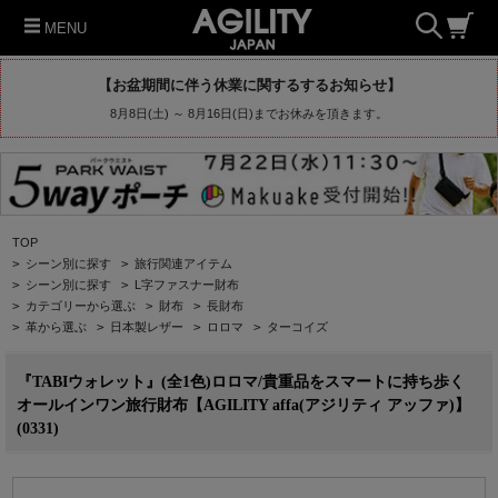
MENU
【お盆期間に伴う休業に関するするお知らせ】
8月8日(土) ～ 8月16日(日)までお休みを頂きます。
TOP
>
シーン別に探す
>
旅行関連アイテム
>
シーン別に探す
>
L字ファスナー財布
>
カテゴリーから選ぶ
>
財布
>
長財布
>
革から選ぶ
>
日本製レザー
>
ロロマ
>
ターコイズ
『TABIウォレット』(全1色)ロロマ/貴重品をスマートに持ち歩く
オールインワン旅行財布【AGILITY affa(アジリティ アッファ)】
(0331)