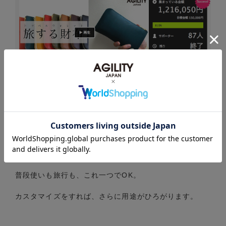
クラウドファンディングサイト 『
マクアケ
』にて先行受
注を行い、87名のお客様からご注文を頂きました!!
TABIウォレットというネーミングですが、決して普段使
いに向かないという訳ではありません。
【貴重品をスリムにスマートに携帯する】をテーマにし
たオールインワン財布です。
普段使いも旅行も、これ一つでOK。
カスタマイズをすれば、さらに用途がひろがります。