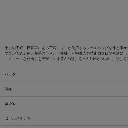
東京の下町、日暮里にある工房。プロが使用するツールバッグを作る事から始ま
プロが認める使い勝手の良さと、熟練した鞄職人の技術力を日常生活に…と
「スマートな外出」をデザインするAffaは、毎日の外出が快適に、そし
バッグ
財布
革小物
セールアイテム