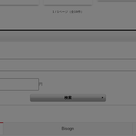
1 / 1ページ
（全19件）
円
Bisogn