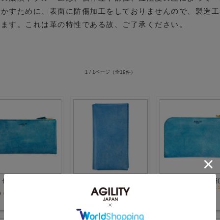
活かすために、表面に防傷加工をしておりませんので、製造工
ります。これは革の特性である故、ご了承ください。
1 / 1ページ
（全19件）
価格：14,300円(税込)
価格：17,600円(税込)
価格：8,800円
5.0 (1件)
3.0 (1件)
4.5