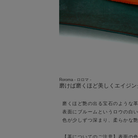
Roroma - ロロマ -
磨けば磨くほど美しくエイジン
磨くほど艶の出る宝石のような
表面にブルームというロウの白
色が少しずつ深まり、柔らかな
【革についてのご注意】表面の