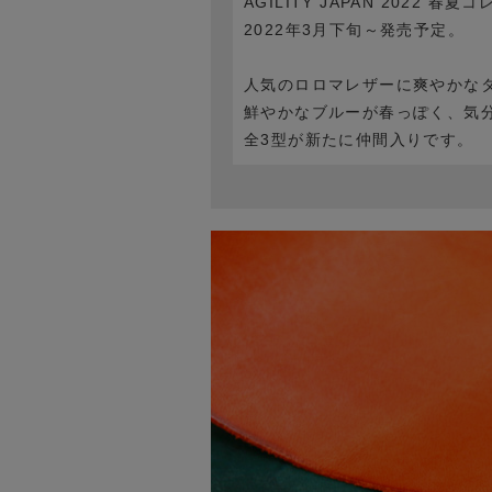
AGILITY JAPAN 2022
2022年3月下旬～発売予定。
人気のロロマレザーに爽やかな
鮮やかなブルーが春っぽく、気
全3型が新たに仲間入りです。