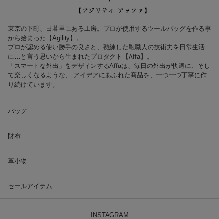
東京の下町、日暮里にある工房。プロが使用するツールバッグを作る事
から始まった【Agility】。
プロが認める使い勝手の良さと、熟練した鞄職人の技術力を日常生活
に…と言う思いから生まれたプロダクト【Affa】。
「スマートな外出」をデザインするAffaは、毎日の外出が快適に、そし
て楽しくなるような、 アイデアにあふれた商品を、一つ一つ丁寧に作
り続けています。
バッグ
財布
革小物
セールアイテム
INSTAGRAM