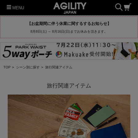
MENU
【お盆期間に伴う休業に関するするお知らせ】
8月8日(土) ～ 8月16日(日)までお休みを頂きます。
TOP
>
シーン別に探す
>
旅行関連アイテム
旅行関連アイテム