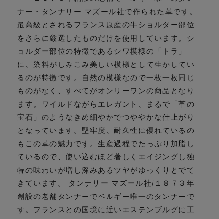
ナー・タンナリー マズール社で作られた革です。
最高級とされるフランス原産の牛ショルダー部位
をさらに厳選したものだけを使用しています。シ
ョルダー部位の特徴であるシワ模様の「トラ」
に、染料がしみこみ美しい模様として生かしてい
るのが特徴です。自然の模様なので一枚一枚同じ
ものがなく、すべてがオンリーワンの商品となり
ます。ワイルドながらエレガント、まるで「革の
宝石」のようなきめ細やかでつややかな仕上がり
となっています。堅牢度、耐久性に優れているの
もこの革の魅力です。生産過程でたっぷり加脂し
ているので、使い込むほど著しくエイジングし独
特の味わいが増し深みあるツヤがゆっくりとでて
きています。 タンナリー マズール社/１８７３年
創設の老舗タンナーでベルギー唯一のタンナーで
す。フランスとの国境に近いエステンブルグに工