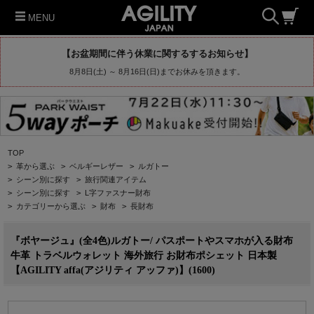
MENU
【お盆期間に伴う休業に関するするお知らせ】
8月8日(土) ～ 8月16日(日)までお休みを頂きます。
TOP
>
革から選ぶ
>
ベルギーレザー
>
ルガトー
>
シーン別に探す
>
旅行関連アイテム
>
シーン別に探す
>
L字ファスナー財布
>
カテゴリーから選ぶ
>
財布
>
長財布
『ボヤージュ』(全4色)ルガトー/ パスポートやスマホが入る財布
牛革 トラベルウォレット 海外旅行 お財布ポシェット 日本製
【AGILITY affa(アジリティ アッファ)】(1600)