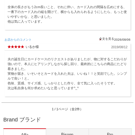
全体の長さがもう2cm長いこと、それに伴い、カード入れの間隔を広めにする、
一番下のカード入れの縦を開けて、横からも入れられるようにしたら、もっと使
いやすいかな、と思いました。
他は気に入っています。
お店からのコメント
2026/08/06
いるか様
2019/08/12
夫の誕生日にカードケースのリクエストがありましたが、物に対するこだわりが
強いので、本人にヒアリングしながら探し回り、最終的にこちらの商品にたどり
着きました。
実物が届き、いそいそとカードを入れた夫は、いいね！！と笑顔でした。シンプ
ルで良い！と。
色味、質感、サイズ感、しっかりとした作り、全て気に入ったそうです。
次は私自身も何か求めたいなと思っています^_^
1 / 1ページ（全2件）
Brand ブランド
Bisogn
Pro
Affa