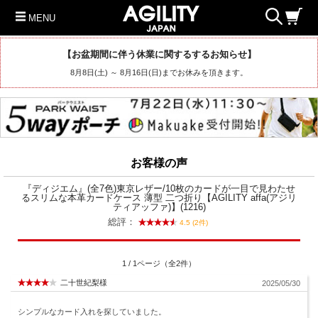
MENU
【お盆期間に伴う休業に関するするお知らせ】
8月8日(土) ～ 8月16日(日)までお休みを頂きます。
お客様の声
『ディジエム』(全7色)東京レザー/10枚のカードが一目で見わたせ
るスリムな本革カードケース 薄型 二つ折り【AGILITY affa(アジリ
ティアッファ)】(1216)
総評：
4.5 (2件)
1 / 1ページ（全2件）
二十世紀梨様
2025/05/30
シンプルなカード入れを探していました。