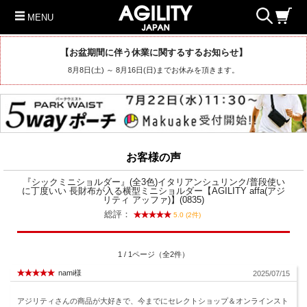
MENU
【お盆期間に伴う休業に関するするお知らせ】
8月8日(土) ～ 8月16日(日)までお休みを頂きます。
お客様の声
『シックミニショルダー』(全3色)イタリアンシュリンク/普段使い
に丁度いい 長財布が入る横型ミニショルダー【AGILITY affa(アジ
リティ アッファ)】(0835)
総評：
5.0 (2件)
1 / 1ページ（全2件）
nami様
2025/07/15
アジリティさんの商品が大好きで、今までにセレクトショップ＆オンラインスト