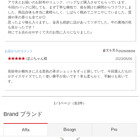
アで夫とお揃いのお財布やリュック、バッグなど購入させてもらっています。
今回のバッグに関しても、まず丁寧な梱包で、箱を開けた瞬間からワクワクしま
した。商品自体も本当に素晴らしく、しばらく眺めてニヤニヤしていました。質
感や革の香りも全てが◎
思ったより物も入りますし、金具も絶妙に品があってツボでした。中の裏地の色
も良かったです！
何にでも合わせやすくて大のお気に入りになりました♪
お店からのコメント
2026/08/06
ぼぶちゃん様
2023/05/05
長財布が横向きに入る黒色の革ポシェットをずっと探していて、今回選んだもの
がナイスサイズでした！使い勝手が良いです！革も柔らかく、手触りも良いで
す。
1 / 1ページ（全2件）
Brand ブランド
Bisogn
Pro
Affa