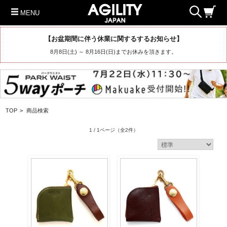
MENU
【お盆期間に伴う休業に関するするお知らせ】
8月8日(土) ～ 8月16日(日)までお休みを頂きます。
TOP
>
商品検索
1 / 1ページ
（全2件）