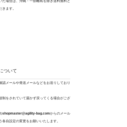
いた場合は、沖縄・一部離島を除き送料無料と
だきます。
について
確認メールや発送メールなどをお送りしており
規制をされていて届かず戻ってくる場合がござ
め
shopmaster@agility-bag.com
からのメール
う各自設定の変更をお願いいたします。