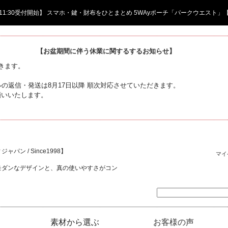
日 11:30受付開始】 スマホ・鍵・財布をひとまとめ 5WAyポーチ「パークウエスト」
【お盆期間に伴う休業に関するするお知らせ】
頂きます。
の返信・発送は8月17日以降 順次対応させていただきます。
願いいたします。
ャパン / Since1998】
マイ
モダンなデザインと、真の使いやすさがコン
素材から選ぶ
お客様の声