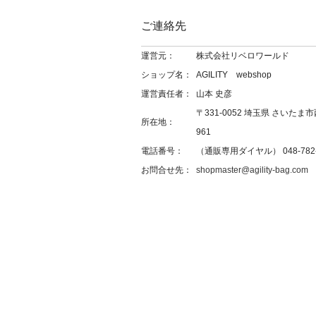
ご連絡先
運営元：
株式会社リベロワールド
ショップ名：
AGILITY webshop
運営責任者：
山本 史彦
〒331-0052 埼玉県 さいたま市
所在地：
961
電話番号：
（通販専用ダイヤル） 048-782-
お問合せ先：
shopmaster@agility-bag.com