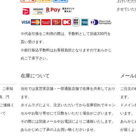
上げいただ
させていた
※代金引換をご利用の際は、手数料として別途330円を
貰い受けます。
※銀行振込手数料はお客様負担となりますのであらかじ
めご了承下さい。
在庫について
メール
 ご承知
当社では直営実店舗・一部通販店舗で在庫を共有しており
ご注文の
損、汚
ます。
ます。
ご連絡く
タイムラグにより、注文いただいてから在庫切れでキャン
ドメイン
いて
セルやお取り寄せにて日数をいただく場合がございます。
います。
その際には別途メールやお電話によりご連絡いたします。
あらかじ
あらかじめご了承の上お買い物くださいませ。
が届くよ