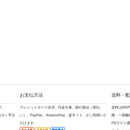
お支払方法
送料・配
す。
クレジットカード決済、代金引換、銀行振込（前払
送料は66
のぞく平日
い）、PayPay、AmazonPay、楽天ペイ、がご利用いた
縄・一部離島
だけます。
円(ヤマト運