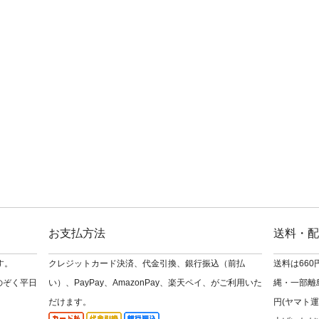
お支払方法
送料・配
す。
クレジットカード決済、代金引換、銀行振込（前払
送料は66
のぞく平日
い）、PayPay、AmazonPay、楽天ペイ、がご利用いた
縄・一部離島
だけます。
円(ヤマト運