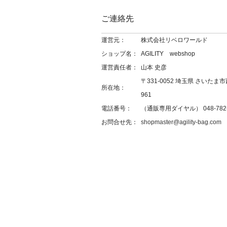
ご連絡先
運営元：
株式会社リベロワールド
ショップ名：
AGILITY webshop
運営責任者：
山本 史彦
〒331-0052 埼玉県 さいたま市
所在地：
961
電話番号：
（通販専用ダイヤル） 048-782-
お問合せ先：
shopmaster@agility-bag.com