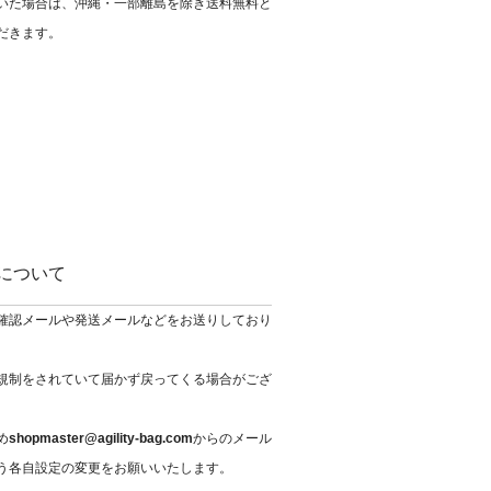
いた場合は、沖縄・一部離島を除き送料無料と
だきます。
について
確認メールや発送メールなどをお送りしており
規制をされていて届かず戻ってくる場合がござ
め
shopmaster@agility-bag.com
からのメール
う各自設定の変更をお願いいたします。