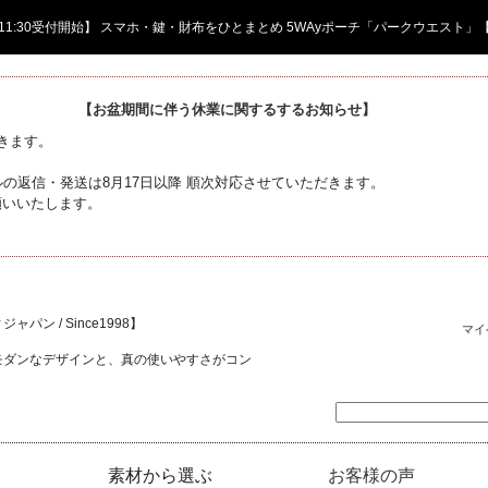
日 11:30受付開始】 スマホ・鍵・財布をひとまとめ 5WAyポーチ「パークウエスト」
【お盆期間に伴う休業に関するするお知らせ】
頂きます。
の返信・発送は8月17日以降 順次対応させていただきます。
願いいたします。
ャパン / Since1998】
マイ
モダンなデザインと、真の使いやすさがコン
素材から選ぶ
お客様の声