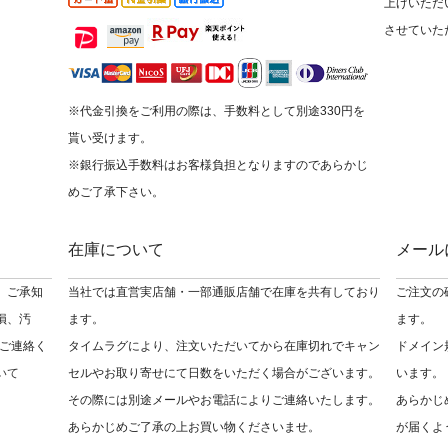
上げいただ
させていた
※代金引換をご利用の際は、手数料として別途330円を
貰い受けます。
※銀行振込手数料はお客様負担となりますのであらかじ
めご了承下さい。
在庫について
メール
 ご承知
当社では直営実店舗・一部通販店舗で在庫を共有しており
ご注文の
損、汚
ます。
ます。
ご連絡く
タイムラグにより、注文いただいてから在庫切れでキャン
ドメイン
いて
セルやお取り寄せにて日数をいただく場合がございます。
います。
その際には別途メールやお電話によりご連絡いたします。
あらかじ
あらかじめご了承の上お買い物くださいませ。
が届くよ