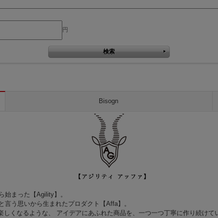
円
Bisogn
った【Agility】。
言う思いから生まれたプロダクト【Affa】。
て楽しくなるような、 アイデアにあふれた商品を、一つ一つ丁寧に作り続けて