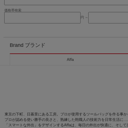
価格帯検索
円 ～
Brand ブランド
Affa
東京の下町、日暮里にある工房。プロが使用するツールバッグを作る事から始ま
プロが認める使い勝手の良さと、熟練した鞄職人の技術力を日常生活に…と
「スマートな外出」をデザインするAffaは、毎日の外出が快適に、そし