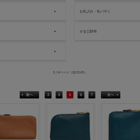
お札入れ・札バサミ
がま口財布
5 / 9ページ
（全251件）
前へ
3
4
5
6
7
次へ