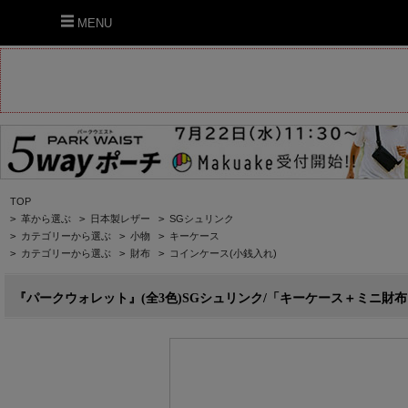
MENU
TOP
>
革から選ぶ
>
日本製レザー
>
SGシュリンク
>
カテゴリーから選ぶ
>
小物
>
キーケース
>
カテゴリーから選ぶ
>
財布
>
コインケース(小銭入れ)
『パークウォレット』(全3色)SGシュリンク/「キーケース＋ミニ財布」を組