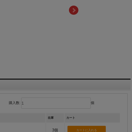
購入数:
個
在庫
カート
3個