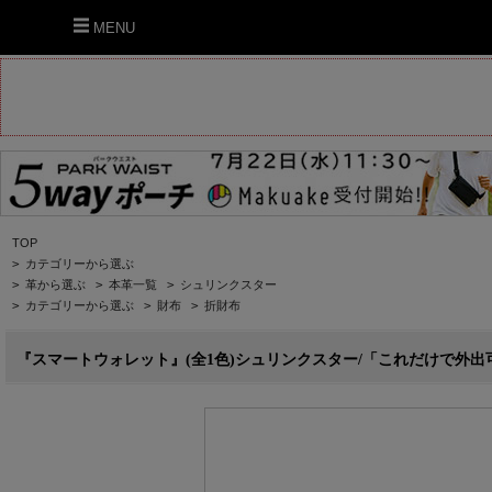
MENU
TOP
>
カテゴリーから選ぶ
>
革から選ぶ
>
本革一覧
>
シュリンクスター
>
カテゴリーから選ぶ
>
財布
>
折財布
『スマートウォレット』(全1色)シュリンクスター/「これだけで外出可能な財