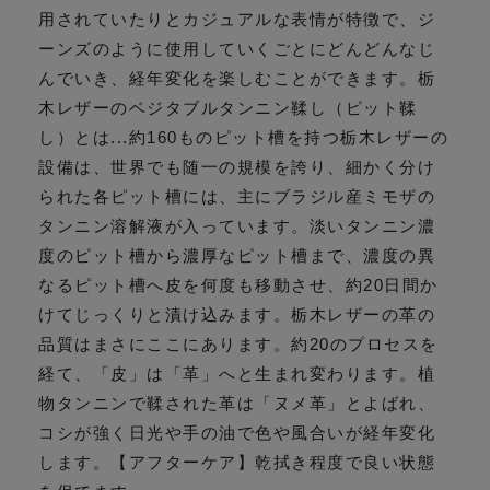
用されていたりとカジュアルな表情が特徴で、ジ
ーンズのように使用していくごとにどんどんなじ
んでいき、経年変化を楽しむことができます。栃
木レザーのベジタブルタンニン鞣し（ピット鞣
し）とは...約160ものピット槽を持つ栃木レザーの
設備は、世界でも随一の規模を誇り、細かく分け
られた各ピット槽には、主にブラジル産ミモザの
タンニン溶解液が入っています。淡いタンニン濃
度のピット槽から濃厚なピット槽まで、濃度の異
なるピット槽へ皮を何度も移動させ、約20日間か
けてじっくりと漬け込みます。栃木レザーの革の
品質はまさにここにあります。約20のプロセスを
経て、「皮」は「革」へと生まれ変わります。植
物タンニンで鞣された革は「ヌメ革」とよばれ、
コシが強く日光や手の油で色や風合いが経年変化
します。【アフターケア】乾拭き程度で良い状態