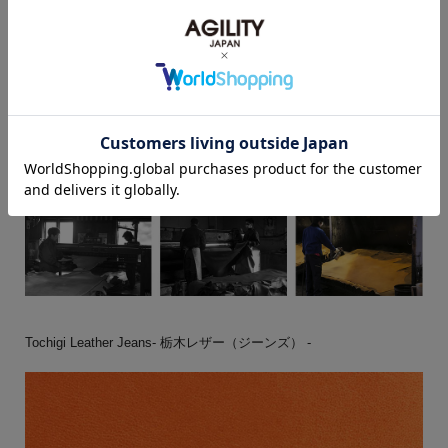
Tochigi Leather Jeans- 栃木レザー（ジーンズ） -