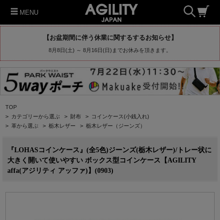
MENU
【お盆期間に伴う休業に関するするお知らせ】
8月8日(土) ～ 8月16日(日)までお休みを頂きます。
TOP
>
カテゴリーから選ぶ
>
財布
>
コインケース(小銭入れ)
>
革から選ぶ
>
栃木レザー
>
栃木レザー（ジーンズ）
『LOHASコインケース』(全5色)ジーンズ(栃木レザー)/トレー状に
大きく開いて使いやすい ボックス型コインケース【AGILITY
affa(アジリティ アッファ)】(0903)