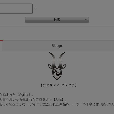
円
Bisogn
った【Agility】。
言う思いから生まれたプロダクト【Affa】。
て楽しくなるような、 アイデアにあふれた商品を、一つ一つ丁寧に作り続けて