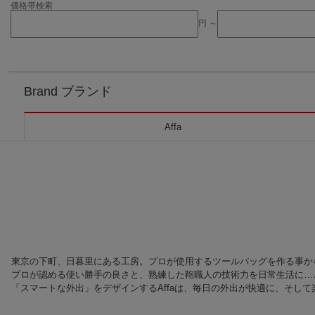
価格帯検索
円 ～
Brand ブランド
Affa
東京の下町、日暮里にある工房。プロが使用するツールバッグを作る事から始ま
プロが認める使い勝手の良さと、熟練した鞄職人の技術力を日常生活に…と
「スマートな外出」をデザインするAffaは、毎日の外出が快適に、そし