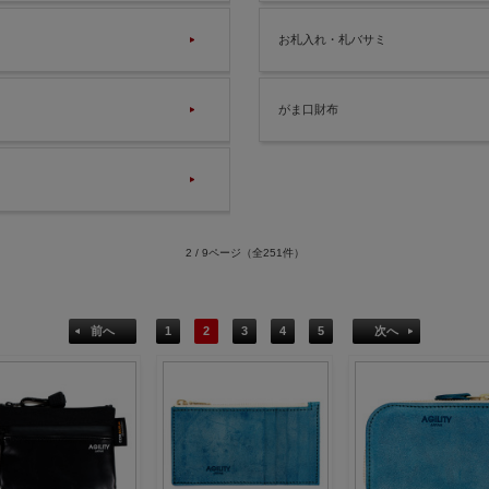
お札入れ・札バサミ
がま口財布
2 / 9ページ
（全251件）
前へ
1
2
3
4
5
次へ