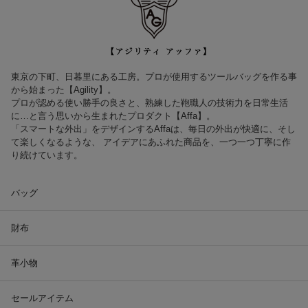
東京の下町、日暮里にある工房。プロが使用するツールバッグを作る事
から始まった【Agility】。
プロが認める使い勝手の良さと、熟練した鞄職人の技術力を日常生活
に…と言う思いから生まれたプロダクト【Affa】。
「スマートな外出」をデザインするAffaは、毎日の外出が快適に、そし
て楽しくなるような、 アイデアにあふれた商品を、一つ一つ丁寧に作
り続けています。
バッグ
財布
革小物
セールアイテム