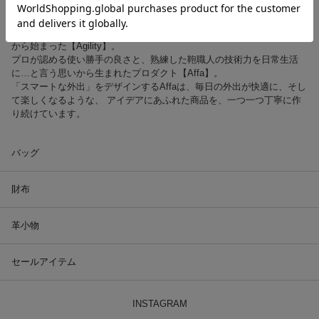
東京の下町、日暮里にある工房。プロが使用するツールバッグを作る事
から始まった【Agility】。
プロが認める使い勝手の良さと、熟練した鞄職人の技術力を日常生活
に…と言う思いから生まれたプロダクト【Affa】。
「スマートな外出」をデザインするAffaは、毎日の外出が快適に、そし
て楽しくなるような、 アイデアにあふれた商品を、一つ一つ丁寧に作
り続けています。
バッグ
財布
革小物
セールアイテム
INSTAGRAM