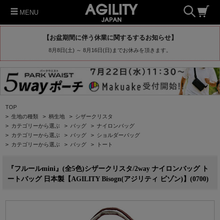
MENU
【お盆期間に伴う休業に関するするお知らせ】
8月8日(土) ～ 8月16日(日)までお休みを頂きます。
TOP
>
生地の種類
>
柄生地
>
シザークリスタ
>
カテゴリーから選ぶ
>
バッグ
>
ナイロンバッグ
>
カテゴリーから選ぶ
>
バッグ
>
ショルダーバッグ
>
カテゴリーから選ぶ
>
バッグ
>
トート
『フルールmini』(全5色)シザークリスタ/2way ナイロンバッグ ト
ートバッグ 日本製【AGILITY Bisogn(アジリティ ビゾン)】(0700)