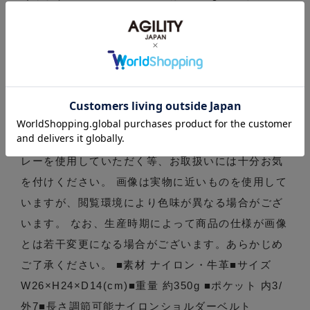
荷物を入れても、楽に持ち歩くことができるバッグ
です。付属のショルダーベルトを取り付ければ、斜
め掛けスタイルもOK。両手が空くので、ショッピン
グなどアクティブに動きたいときに重宝します。
※2440ブラックは、蛍光灯下ではブラックにみえま
すが、陽光下では青みがかった色になります。※牛
革部分は撥水加工をしておりませんので、防水スプ
レーを使用していただく等、お取扱いには十分お気
を付けください。 画像は実物に近いものを使用して
いますが、閲覧環境により色味が異なる場合がござ
います。 なお、生産時期によって商品の仕様が画像
とは若干変更になる場合がございます。あらかじめ
ご了承ください。 ■素材 ナイロン・牛革■サイズ
W26×H24×D14(cm)■重量 約350g ■ポケット 内3/
外7■長さ調節可能ナイロンショルダーベルト