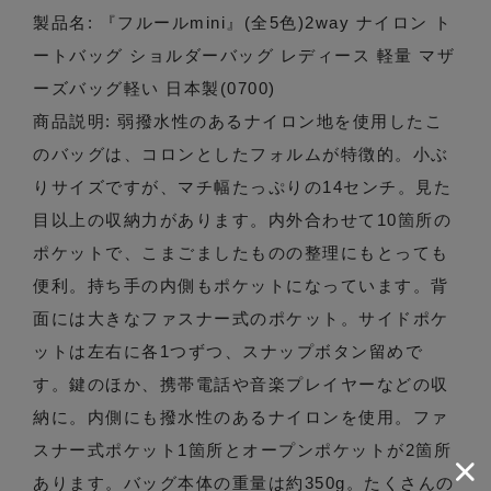
製品名: 『フルールmini』(全5色)2way ナイロン ト
ートバッグ ショルダーバッグ レディース 軽量 マザ
ーズバッグ軽い 日本製(0700)
商品説明: 弱撥水性のあるナイロン地を使用したこ
のバッグは、コロンとしたフォルムが特徴的。小ぶ
りサイズですが、マチ幅たっぷりの14センチ。見た
目以上の収納力があります。内外合わせて10箇所の
ポケットで、こまごましたものの整理にもとっても
便利。持ち手の内側もポケットになっています。背
面には大きなファスナー式のポケット。サイドポケ
ットは左右に各1つずつ、スナップボタン留めで
す。鍵のほか、携帯電話や音楽プレイヤーなどの収
納に。内側にも撥水性のあるナイロンを使用。ファ
スナー式ポケット1箇所とオープンポケットが2箇所
あります。バッグ本体の重量は約350g。たくさんの