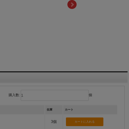
購入数:
個
在庫
カート
3個