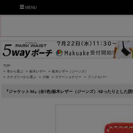
MENU
TOP
>
革から選ぶ
>
栃木レザー
>
栃木レザー（ジーンズ）
>
カテゴリーから選ぶ
>
小物
>
ステーショナリー
>
ブックカバー
『ジャケットA6』(全5色)栃木レザー（ジーンズ）/ゆったりとした読書時間