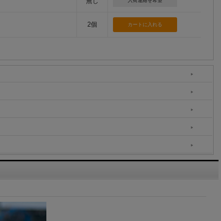
無し
入荷連絡を希望
2個