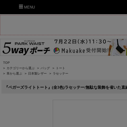
MENU
TOP
>
カテゴリーから選ぶ
>
バッグ
>
トート
>
革から選ぶ
>
日本製レザー
>
ラセッテー
『ペガーズライトトート』(全3色)ラセッテー/無駄な装飾を省いた直線フォル