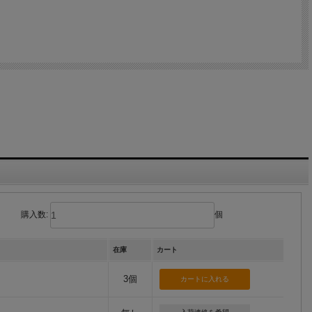
購入数:
個
在庫
カート
3個