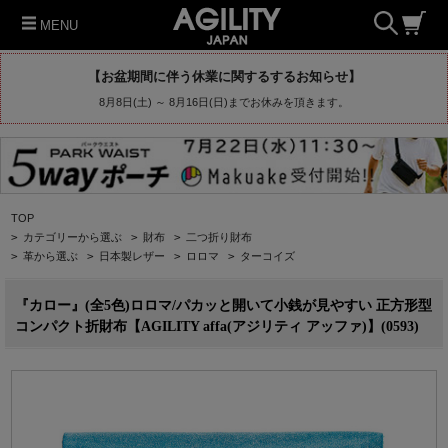
MENU
【お盆期間に伴う休業に関するするお知らせ】
8月8日(土) ～ 8月16日(日)までお休みを頂きます。
TOP
>
カテゴリーから選ぶ
>
財布
>
二つ折り財布
>
革から選ぶ
>
日本製レザー
>
ロロマ
>
ターコイズ
『カロー』(全5色)ロロマ/パカッと開いて小銭が見やすい 正方形型
コンパクト折財布【AGILITY affa(アジリティ アッファ)】(0593)