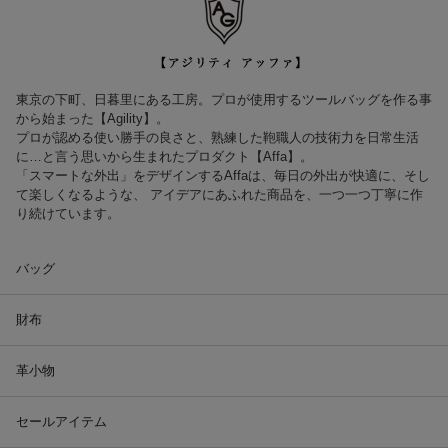
東京の下町、日暮里にある工房。プロが使用するツールバッグを作る事
から始まった【Agility】。
プロが認める使い勝手の良さと、熟練した鞄職人の技術力を日常生活
に…と言う思いから生まれたプロダクト【Affa】。
「スマートな外出」をデザインするAffaは、毎日の外出が快適に、そし
て楽しくなるような、 アイデアにあふれた商品を、一つ一つ丁寧に作
り続けています。
バッグ
財布
革小物
セールアイテム