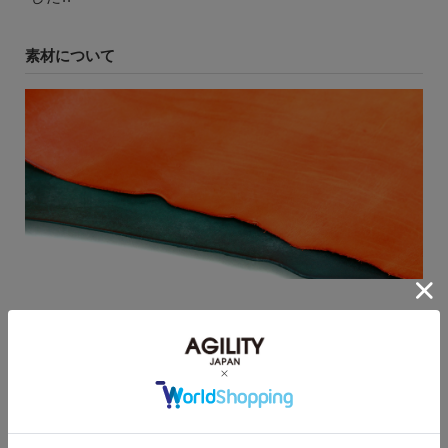
素材について
Roroma - ロロマ -
磨けば磨くほど美しくエイジングする、宝石のよ
うな革