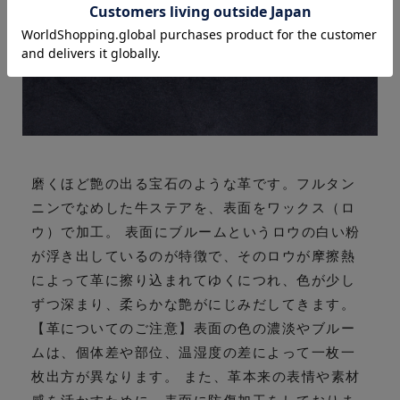
磨くほど艶の出る宝石のような革です。フルタン
ニンでなめした牛ステアを、表面をワックス（ロ
ウ）で加工。 表面にブルームというロウの白い粉
が浮き出しているのが特徴で、そのロウが摩擦熱
によって革に擦り込まれてゆくにつれ、色が少し
ずつ深まり、柔らかな艶がにじみだしてきます。
【革についてのご注意】表面の色の濃淡やブルー
ムは、個体差や部位、温湿度の差によって一枚一
枚出方が異なります。 また、革本来の表情や素材