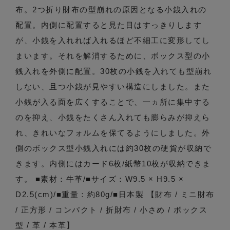
布。2つ折り財布の型崩れの原因となる小銭入れの
配置。内側に配置すると見た目はすっきりします
が、小銭を入れれば入れるほど不細工に変形してし
まいます。それを解消するために、ボックス型の小
銭入れを外側に配置。30枚の小銭を入れても型崩れ
しない、且つ小銭が見やすい構造にしました。また
小銭が入る面を広くすることで、一ヵ所に集中する
のを抑え、小銭をたくさん入れても膨らみが抑えら
れ、きれいなフォルムを保てるようにしました。外
側のボックス型小銭入れには約30枚の硬貨が収納で
きます。内側にはカード6枚/紙幣10枚が収納できま
す。 ■素材：牛革/■サイズ：W9.5 × H9.5 ×
D2.5(cm)/■重量：約80g/■日本製 【財布 / ミニ財布
/ 正方形 / コンパクト / 折財布 / 小さめ / ボックス
型 / 革 / 本革】