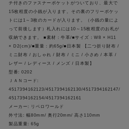
チ付きのファスナーポケットがついており、最大で
15枚程度の小銭が入ります。その裏のフリーポケッ
トには1～3枚のカードが入ります。（小銭の量によ
って前後します）札入れには10～15枚程度のお札が
収納できます。 ■素材：牛革/■サイズ：W8 × H11
× D2(cm)/■重量：約65g/■日本製 【二つ折り財布 /
ミニ財布 / おしゃれ / 財布 / ミニ / 小さめ / 本革 /
レザー / レディース / メンズ / 日本製】
型番: 0202
ＪＡＮコード:
4517394162123/4517394162130/4517394162147/
4517394162154/4517394162161
メーカー: リベロワールド
外寸法: 幅80mm/ 奥行20mm/ 高さ110mm
製品重量: 65g