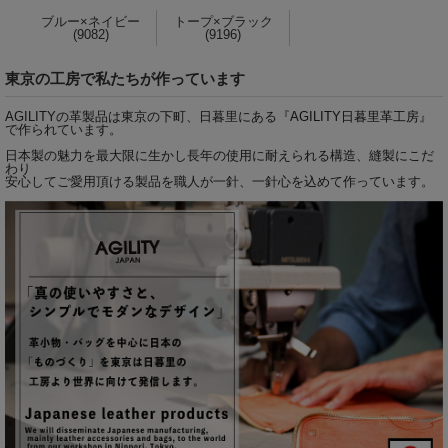
ブルー×ネイビー
トープ×ブラック
(9082)
(9196)
東京の工房で私たちが作っています
AGILITYの革製品は東京の下町、日暮里にある『
AGILITY日暮里革工房
』
で作られています。
日本製の魅力を最大限に生かし長年の使用に耐えられる構造、縫製にこだ
わり
安心してご愛用頂ける製品を職人が一針、一針心を込めて作っています。