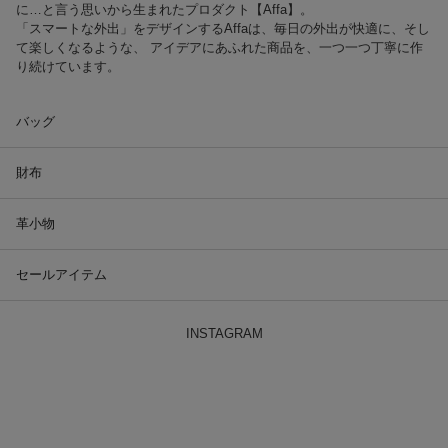
に…と言う思いから生まれたプロダクト【Affa】。
「スマートな外出」をデザインするAffaは、毎日の外出が快適に、そし
て楽しくなるような、 アイデアにあふれた商品を、一つ一つ丁寧に作
り続けています。
バッグ
財布
革小物
セールアイテム
INSTAGRAM