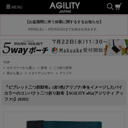
MENU
【お盆期間に伴う休業に関するするお知らせ】
8月8日(土) ～ 8月16日(日)までお休みを頂きます。
TOP
>
カテゴリーから選ぶ
>
財布
>
二つ折り財布
>
革から選ぶ
>
イタリアンレザー
>
アリゾナ
『ビブレット二つ折財布』(全5色)アリゾナ/本をイメージしたバイ
カラーのコンパクト二つ折り財布【AGILITY affa(アジリティ アッ
ファ)】(0202)