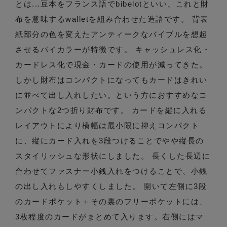
とは...豆本をフランス語でbibelotといい、これと財
布を意味するwalletを組み合わせた造語です。 背表
紙部分の色を変えたアンティークなバイブルを想起
させるバイカラーが特徴です。 キャッシュレス化・
カードレス化で現金・カードの使用が減ってきた。
しかし財布はコンパクトになってもカードはきれい
に並べて出し入れしたい。という方におすすめなコ
ンパクトな2つ折り財布です。 カードを縦に入れる
レイアウトにより横幅は最小限に抑えコンパクト
に、縦にカード入れを3段つけることでやや縦長の
スタイリッシュな形状にしました。 長くした長辺に
合わせてファスナー小銭入れをつけることで、小銭
の出し入れもしやすくしました。 開いて左側に3段
のカードポケット＋その裏のフリーポケットには、
3枚程度のカードがまとめて入ります。右側にはマ