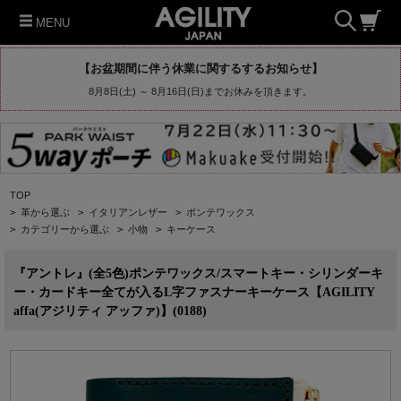
MENU
【お盆期間に伴う休業に関するするお知らせ】
8月8日(土) ～ 8月16日(日)までお休みを頂きます。
TOP
>
革から選ぶ
>
イタリアンレザー
>
ポンテワックス
>
カテゴリーから選ぶ
>
小物
>
キーケース
『アントレ』(全5色)ポンテワックス/スマートキー・シリンダーキ
ー・カードキー全てが入るL字ファスナーキーケース【AGILITY
affa(アジリティ アッファ)】(0188)