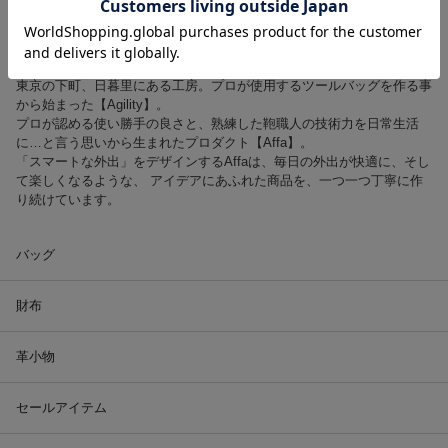
東京の下町、日暮里にある工房。プロが使用するツールバッグを作る事
から始まった【Agility】。
プロが認める使い勝手の良さと、熟練した鞄職人の技術力を日常生活
に…と言う思いから生まれたプロダクト【Affa】。
「スマートな外出」をデザインするAffaは、毎日の外出が快適に、そし
て楽しくなるような、 アイデアにあふれた商品を、一つ一つ丁寧に作
り続けています。
バッグ
財布
革小物
セールアイテム