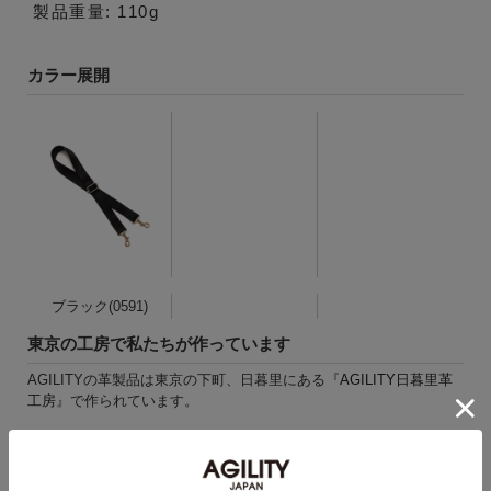
製品重量: 110g
カラー展開
ブラック(0591)
東京の工房で私たちが作っています
AGILITYの革製品は東京の下町、日暮里にある『
AGILITY日暮里革
工房
』で作られています。
日本製の魅力を最大限に生かし長年の使用に耐えられる構造、縫製
にこだわり
安心してご愛用頂ける製品を職人が一針、一針心を込めて作ってい