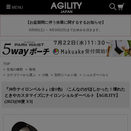
MENU
【お盆期間に伴う休業に関するするお知らせ】
8月8日(土) ～ 8月16日(日)までお休みを頂きます。
TOP
>
生地の種類
>
無地
>
カテゴリーから選ぶ
>
小物
>
別売りベルト他
>
ショルダーベルト
『30巾ナイロンベルト』(全1色) /こんなのがほしかった！壊れた
ときやカスタマイズにナイロンショルダーベルト【AGILITY】
(2023)[M便 3/3]