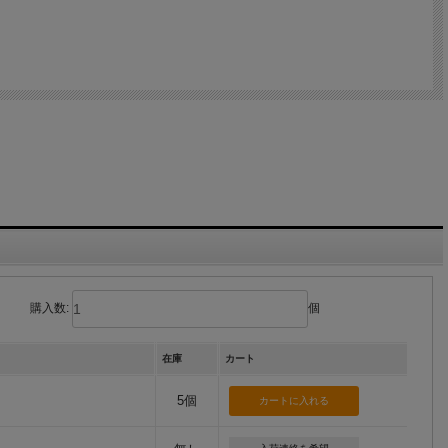
購入数:
個
在庫
カート
5個