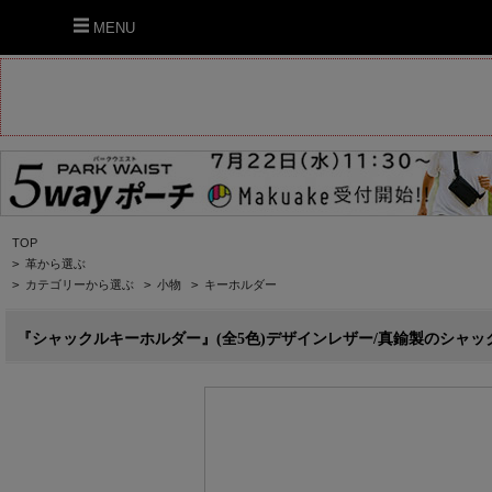
MENU
TOP
>
革から選ぶ
>
カテゴリーから選ぶ
>
小物
>
キーホルダー
『シャックルキーホルダー』(全5色)デザインレザー/真鍮製のシャックル(U字