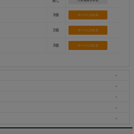
無し
入荷連絡を希望
3個
2個
3個