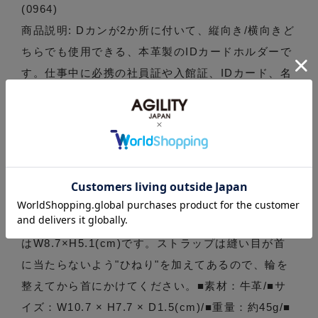
(0964)
商品説明: Dカンが2か所に付いて、縦向き/横向きど
ちらでも使用できる、本革製のIDカードホルダーで
す。仕事中に必携の社員証や入館証、IDカード、名
札等を入れて使用します。透明窓付きのフロントポ
ケットの後ろには、もう一つポケットがあり名刺な
どを入れておくことができます。ポケットはカード
の落下を防ぐスナップホック付き。縦向きで使った
時もカードが落ちてしまう心配がありません。約
40cmまで伸長するリールコード付きで、ICカード
をリーダーにかざす際に便利です。透明窓のサイズ
はW8.7×H5.1(cm)です。ストラップは縫い目が首
に当たらないよう"ひねり"を加えてあるので、輪を
整えてから首にかけてください。■素材：牛革/■サ
イズ：W10.7 × H7.7 × D1.5(cm)/■重量：約45g/■