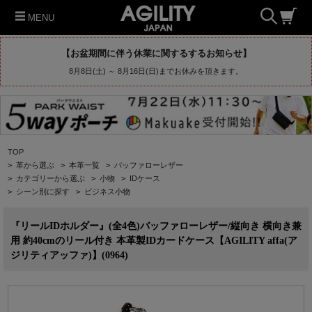
MENU
【お盆期間に伴う休業に関するするお知らせ】
8月8日(土) ～ 8月16日(日)までお休みを頂きます。
TOP
>
革から選ぶ
>
本革一覧
>
バッファローレザー
>
カテゴリーから選ぶ
>
小物
>
IDケース
>
シーン別に探す
>
ビジネス小物
『リールIDホルダー』(全4色)バッファローレザー/縦向き 横向き兼
用 約40cmのリール付き 本革製IDカードケース【AGILITY affa(ア
ジリティアッファ)】(0964)