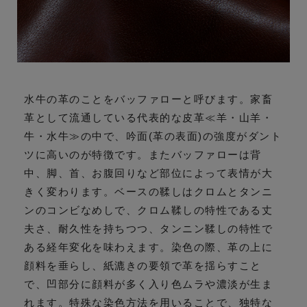
水牛の革のことをバッファローと呼びます。家畜
革として流通している代表的な皮革≪羊・山羊・
牛・水牛≫の中で、吟面(革の表面)の強度がダント
ツに高いのが特徴です。またバッファローは背
中、脚、首、お腹回りなど部位によって表情が大
きく変わります。ベースの鞣しはクロムとタンニ
ンのコンビなめしで、クロム鞣しの特性である丈
夫さ、耐久性を持ちつつ、タンニン鞣しの特性で
ある経年変化を味わえます。染色の際、革の上に
顔料を垂らし、紙漉きの要領で革を揺らすこと
で、凹部分に顔料が多く入り色ムラや濃淡が生ま
れます。特殊な染色方法を用いることで、独特な