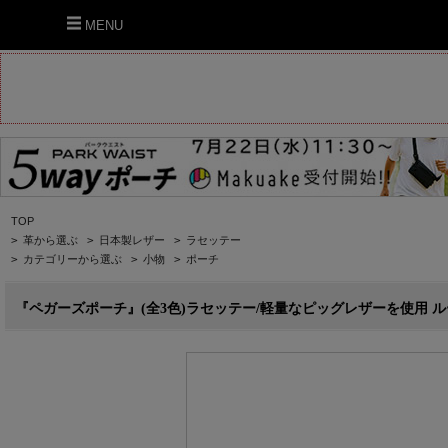
MENU
TOP
>
革から選ぶ
>
日本製レザー
>
ラセッテー
>
カテゴリーから選ぶ
>
小物
>
ポーチ
『ペガーズポーチ』(全3色)ラセッテー/軽量なピッグレザーを使用 ループ付