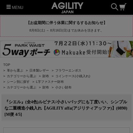
MENU
【お盆期間に伴う休業に関するするお知らせ】
8月8日(土) ～ 8月16日(日)までお休みを頂きます。
TOP
>
革から選ぶ
>
日本製レザー
>
フラワーエンボス
>
カテゴリーから選ぶ
>
財布
>
コインケース(小銭入れ)
>
シーン別に探す
>
L字ファスナー財布
>
カテゴリーから選ぶ
>
財布
>
小さい財布
『シエル』(全4色)ルビナス/小さいバッグにも丁度いい、シンプル
な二重構造小銭入れ【AGILITY affa(アジリティアッファ)】(0890)
[M便 4/5]