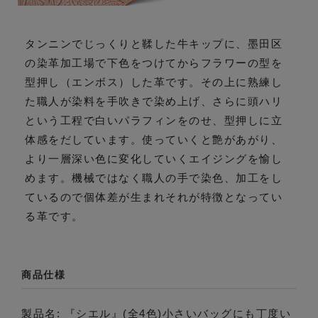
タンニンでじっくりと鞣した牛キップに、墨田区
の染革加工場で下色をつけてからフラワーの型を
型押し（エンボス）した革です。その上に熟練し
た職人が染料を手吹きで染め上げ、さらに頭ハリ
という工程で白いパラフィンをのせ、型押しに立
体感をだしています。使っていくと艶があがり、
より一層深い色に変化していくエイジングを愉し
めます。機械ではなく職人の手で染色、加工をし
ているので個体差が生まれそれが特徴となってい
る革です。
商品仕様
製品名: 『シエル』(全4色)小さいバッグにも丁度い