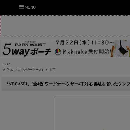
MENU
TOP
>
Pro / プロ (シザーケース)
>
４丁
『AT-CASE1』(全4色)ワーグナー/シザー4丁対応 無駄を省いたシンプル