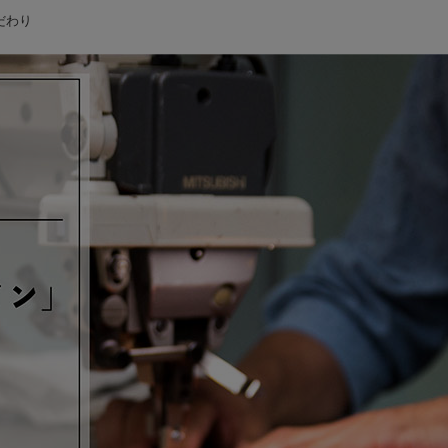
だわり
。