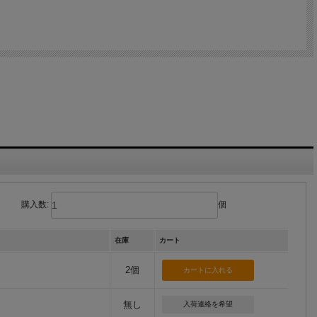
購入数:
個
在庫
カート
2個
無し
入荷連絡を希望