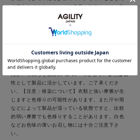
く塗布してください。（※多量の油分はオイル染
みやコシの抜け等、革の風合いを損ねる原因とな
りますので、過度な塗布は十分ご注意下さい。）
【注意：革の表面について】「革らしい革」を追
求しているため、染料のみで染色をし、極力ナチ
ュラルに仕上げ革味を大事にしております。その
為、多少色ブレが生じることがあります。また革
本来が持っている傷、トラ、血筋などは隠せませ
んが、それらを素材の“味”の一つとして、または個
性として製品に活かしています。ご了承くださ
い。【注意：移染について】衣類と強い摩擦が生
じますと色移りの可能性があります。また汗や雨
などによって製品が湿っている状態ですと、比較
的弱い摩擦でも色移りすることがあります。白色
などお色味の薄いお召し物には十分ご注意下さ
い。