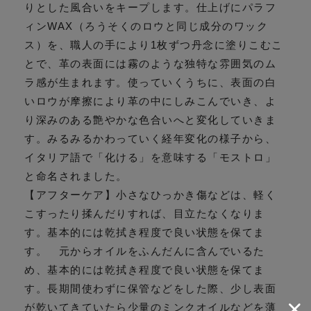
りとした風合いをキープします。仕上げにパラフ
ィンWAX（ろうそくのロウと同じ成分のワック
ス）を、職人の手により1枚ずつ丹念に塗りこむこ
とで、革の表面には霧のような独特な雰囲気のム
ラ感が生まれます。使っていくうちに、表面の白
いロウが摩擦により革の中にしみこんでいき、よ
り深みのある艶やかな色合いへと変化していきま
す。みるみるかわっていく経年変化の様子から、
イタリア語で「化ける」を意味する「モストロ」
と命名されました。
【アフターケア】小さなひっかき傷などは、軽く
こすったり揉んだりすれば、目立たなくなりま
す。基本的には乾拭き程度で良い状態を保てま
す。 元からオイルをふんだんに含んでいるた
め、基本的には乾拭き程度で良い状態を保てま
す。長期間使わずに保管などをした際、少し表面
が乾いてきていたら少量のミンクオイルなどを薄