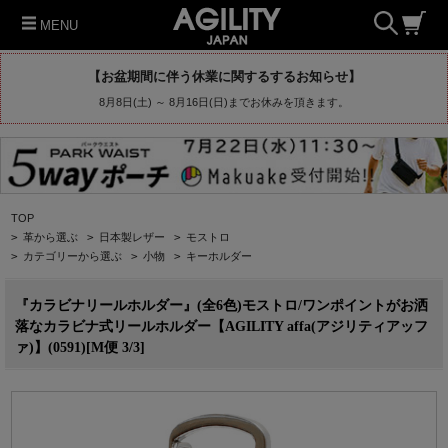
MENU
【お盆期間に伴う休業に関するするお知らせ】
8月8日(土) ～ 8月16日(日)までお休みを頂きます。
TOP
>
革から選ぶ
>
日本製レザー
>
モストロ
>
カテゴリーから選ぶ
>
小物
>
キーホルダー
『カラビナリールホルダー』(全6色)モストロ/ワンポイントがお洒
落なカラビナ式リールホルダー【AGILITY affa(アジリティアッフ
ァ)】(0591)[M便 3/3]