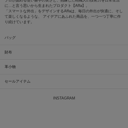
プロが認める使い勝手の良さと、熟練した鞄職人の技術力を日常生活
に…と言う思いから生まれたプロダクト【Affa】。
「スマートな外出」をデザインするAffaは、毎日の外出が快適に、そし
て楽しくなるような、 アイデアにあふれた商品を、一つ一つ丁寧に作
り続けています。
バッグ
財布
革小物
セールアイテム
INSTAGRAM