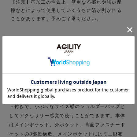
【注意】箔加工の性質上、度重なる擦れや強い摩
擦などによって使用していくうちに箔が剥がれる
ことがあります。予めご了承ください。
商品仕様
製品名: 『ウォークII』(全2色)ルーチェ/本革製ミニ
ショルダー スマホポシェット スマホ2台持ち対応
(0519)
商品説明: ファッショナブルに仕上げたオールレザ
ー・ウォーク。8mmの細めなレザーショルダーベル
ト付きで、小ぶりなサイズ感のショルダーバッグと
してアクセサリー感覚で使うことができます。本体
はメインポケット、外ポケット、背面ファスナーポ
ケットの3部屋構造。メインポケットにはミニ財布