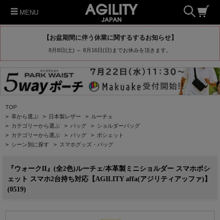
MENU
【お盆期間に伴う休業に関するするお知らせ】
8月8日(土) ～ 8月16日(日)までお休みを頂きます。
TOP
>
革から選ぶ
>
日本製レザー
>
ルーチェ
>
カテゴリーから選ぶ
>
バッグ
>
ショルダーバッグ
>
カテゴリーから選ぶ
>
バッグ
>
ポシェット
>
シーン別に探す
>
スマホグッズ・バッグ
『ウォークII』(全2色)ルーチェ/本革製ミニショルダー スマホポシ
ェット スマホ2台持ち対応【AGILITY affa(アジリティアッファ)】
(0519)