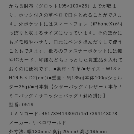
から長財布（グロット195×100×25）までが収ま
り、ホック付きの革ベロで口をとめることができま
す。外ポケットにはスマートフォン（iPhoneX)がす
っぽりと収まるサイズになっています。そのほかに
もメモ帳やハサミ、口元にペンを挟んだりして使う
こともできます。後ろのファスナーポケットには鍵
やICカード、印鑑などちょっとした貴重品を入れて
おくのに便利です。■素材：牛革/■サイズ：W13 ×
H19.5 × D2(cm)/■重量：約135g(本体100g/ショル
ダー35g)/■日本製【シザーバッグ / レザー / 本革 /
ミニバッグ / サコッシュバッグ / 斜め掛け】
型番: 0519
ＪＡＮコード: 4517394143061/4517394143078
メーカー: リベロワールド
外寸法: 幅130mm/ 奥行20mm/ 高さ195mm