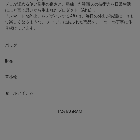
プロが認める使い勝手の良さと、熟練した鞄職人の技術力を日常生活
に…と言う思いから生まれたプロダクト【Affa】。
「スマートな外出」をデザインするAffaは、毎日の外出が快適に、そし
て楽しくなるような、 アイデアにあふれた商品を、一つ一つ丁寧に作
り続けています。
バッグ
財布
革小物
セールアイテム
INSTAGRAM