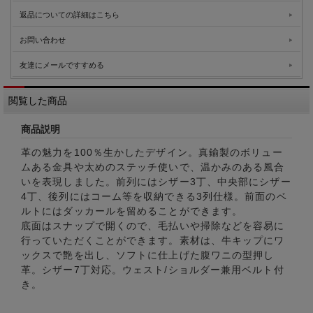
返品についての詳細はこちら
お問い合わせ
友達にメールですすめる
閲覧した商品
商品説明
革の魅力を100％生かしたデザイン。真鍮製のボリュー
ムある金具や太めのステッチ使いで、温かみのある風合
いを表現しました。前列にはシザー3丁、中央部にシザー
4丁、後列にはコーム等を収納できる3列仕様。前面のベ
ルトにはダッカールを留めることができます。
底面はスナップで開くので、毛払いや掃除などを容易に
行っていただくことができます。素材は、牛キップにワ
ックスで艶を出し、ソフトに仕上げた腹ワニの型押し
革。シザー7丁対応。ウェスト/ショルダー兼用ベルト付
き。