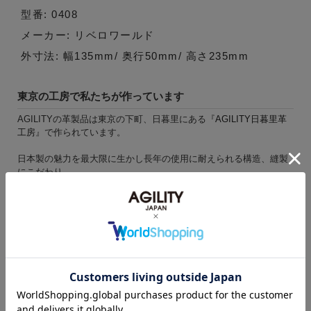
型番: 0408
メーカー: リベロワールド
外寸法: 幅135mm/ 奥行50mm/ 高さ235mm
東京の工房で私たちが作っています
AGILITYの革製品は東京の下町、日暮里にある『
AGILITY日暮里革
工房
』で作られています。
日本製の魅力を最大限に生かし長年の使用に耐えられる構造、縫製
にこだわり
安心してご愛用頂ける製品を職人が一針、一針心を込めて作ってい
ます。